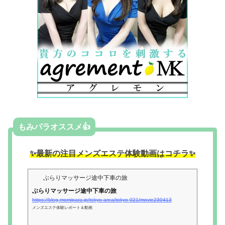
もみパラオススメ👍
✨最新の注目メンズエステ体験動画はコチラ✨
ぶらりマッサージ途中下車の旅
ぶらりマッサージ途中下車の旅
https://blog.momipara.jp/tokyo-area/tokyo-021/movie230413
メンズエステ体験レポート＆動画