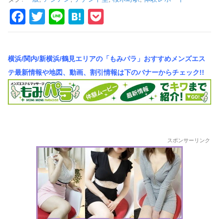
車
F
T
Li
H
P
の
a
wi
n
at
o
旅
c
tt
e
e
ck
横浜/関内/新横浜/鶴見エリアの「もみパラ」おすすめメンズエス
e
er
n
et
テ最新情報や地図、動画、割引情報は下のバナーからチェック!!
b
a
o
o
k
スポンサーリンク