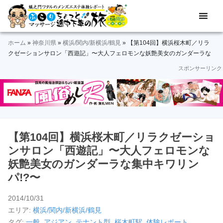
Skip
Skip
Skip
Skip
Skip
メ
ぶ
ン
to
to
to
to
to
ズ
ら
primary
main
primary
secondary
footer
エ
ホーム
»
神奈川県
»
横浜/関内/新横浜/鶴見
»
【第104回】横浜桜木町／リラ
navigation
content
sidebar
sidebar
り
ス
クゼーションサロン「西遊記」〜大人フェロモンな妖艶美女のガンダーラな
テ
集中キワリンパ!?〜
スポンサーリンク
マ
体
験
ッ
レ
ポ
サ
ー
ト
ー
＆
【第104回】横浜桜木町／リラクゼーショ
動
ジ
ンサロン「西遊記」〜大人フェロモンな
画
妖艶美女のガンダーラな集中キワリン
途
パ!?〜
中
2014/10/31
下
エリア:
横浜/関内/新横浜/鶴見
タグ:
一般
,
アジアン
,
テナント型
,
桜木町駅
,
体験レポート