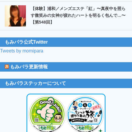
【体験】浦和／メンズエステ「紅」〜真夜中を照ら
す微笑みの女神が疲れたハートを明るく包んで…〜
【第548回】
もみパラ公式Twitter
Tweets by momipara
もみパラ更新情報
もみパラステッカーについて