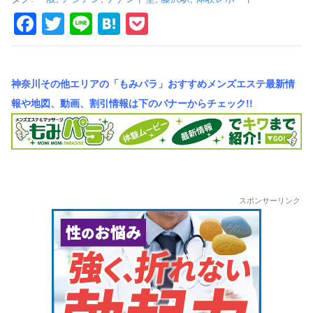
車
F
T
Li
H
P
の
a
wi
n
at
o
旅
c
tt
e
e
ck
神奈川その他エリアの「もみパラ」おすすめメンズエステ最新情
e
er
n
et
報や地図、動画、割引情報は下のバナーからチェック!!
b
a
o
o
k
スポンサーリンク