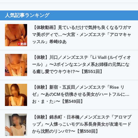
人気記事ランキング
【体験動画】見ているだけで気持ち良くなるワガマ
マ美ボディで…〜大宮・メンズエステ「アロマキャ
ッスル」希崎ゆあ
【体験】川口／メンズエステ「Li Viall (ルイヴィオ
ール）」〜Jボインなエンタメ系お姉様の元気にな
る癒し愛でウキウキ!?〜【第551回】
【体験】新宿・五反田／メンズエステ「Rise リ
ゼ」〜あのCMを彷彿させる美女がハートフルに…
お・ま・た️♪〜【第549回】
【体験】錦糸町・日本橋／メンズエステ「アロマプ
ップ」〜人懐っこいモデル系長身美女が友達モード
から沈黙のリンパ!?〜【第550回】