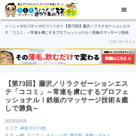
Skip
Skip
Skip
Skip
Skip
メ
ぶ
ン
to
to
to
to
to
ズ
ら
primary
main
primary
secondary
footer
エ
ホーム
»
神奈川県
»
神奈川その他
»
【第73回】藤沢／リラクゼーションエス
navigation
content
sidebar
sidebar
り
ス
テ「ココミ」～常連を虜にするプロフェッショナル！鉄板のマッサージ技術
テ
＆癒しで勝負～
スポンサーリンク
マ
体
験
ッ
レ
ポ
サ
ー
ト
ー
＆
【第73回】藤沢／リラクゼーションエス
動
ジ
テ「ココミ」～常連を虜にするプロフェ
画
ッショナル！鉄板のマッサージ技術＆癒
途
しで勝負～
中
2013/11/15
下
エリア:
神奈川その他
タグ:
一般
,
アジアン
,
テナント型
,
藤沢駅
,
体験レポート