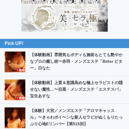
ー
Pick UP!
【体験動画】雰囲気もボディも施術もとても艶やか
なプロの癒し術〜赤羽・メンズエステ「Bitter ビタ
ー」日なた
【体験動画】上質＆意識高めな極上セラピストの隠
せない魔性…〜目黒・メンズエステ「エステスパ」
宝生あすな
【体験】大宮／メンズエステ「アロマキャッス
ル」〜きゃわボイ〜ンな新人セラピがぬくもりたっ
ぷり心地Eリンパ〜【第515回】