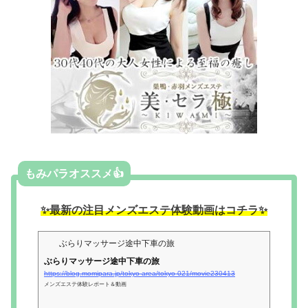
もみパラオススメ👍
✨最新の注目メンズエステ体験動画はコチラ✨
ぶらりマッサージ途中下車の旅
ぶらりマッサージ途中下車の旅
https://blog.momipara.jp/tokyo-area/tokyo-021/movie230413
メンズエステ体験レポート＆動画