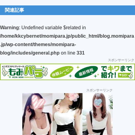
関連記事
Warning
: Undefined variable $related in
/home/kkcybernet/momipara.jp/public_html/blog.momipara
.jp/wp-content/themes/momipara-
blog/includes/general.php
on line
331
スポンサーリンク
最
スポンサーリンク
初
の
サ
イ
ド
バ