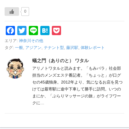
0
F
T
Li
H
P
a
wi
n
at
o
エリア:
神奈川その他
c
tt
e
e
ck
タグ:
一般
,
アジアン
,
テナント型
,
藤沢駅
,
体験レポート
e
er
n
et
蟻之門（ありのと） ワタル
b
a
アリノトワタルと読みます。「もみパラ」社会部
o
担当のメンズエステ番記者。「ちょっと」が口グ
セの45歳独身。2012年より、気になるお店を見つ
o
けては最寄駅に途中下車して勝手に訪問。いつの
k
まにか、「ぶらりマッサージの旅」がライフワー
クに…