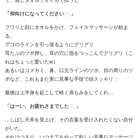
で、蒸しタオルでオイルで拭うと
「仰向けになってください
」
フワリと顔にタオルをかけ、フェイスマッサージが始ま
る。
アゴのラインを引っ張るようにグリグリ
耳たぶのツボ押し、耳の穴に指をつっこんでグリグリ（こ
れはちょっと驚いたw）
あるいはコメカミ、鼻、口元ラインのツボ、目の周りのツ
ボなど、これもまた実に見事な手技で頭スッキリ
最後は上半身を起こして軽く肩もみをしてくれ…
「はーい、お疲れさまでした
」
…しばし天井を見上げ、その言葉を受け入れたくない自分
がいた。
それはつまり、いつまでもやって欲しい見事なマッサージ