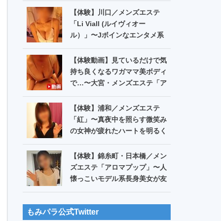
回】
【体験】川口／メンズエステ
「Li Viall (ルイヴィオー
ル）」〜Jボインなエンタメ系
お姉様の元気になる癒し愛でウ
キウキ!?〜【第551回】
【体験動画】見ているだけで気
持ち良くなるワガママ美ボディ
で…〜大宮・メンズエステ「ア
ロマキャッスル」希崎ゆあ
【体験】浦和／メンズエステ
「紅」〜真夜中を照らす微笑み
の女神が疲れたハートを明るく
包んで…〜【第548回】
【体験】錦糸町・日本橋／メン
ズエステ「アロマプップ」〜人
懐っこいモデル系長身美女が友
達モードから沈黙のリンパ!?〜
【第550回】
もみパラ公式Twitter