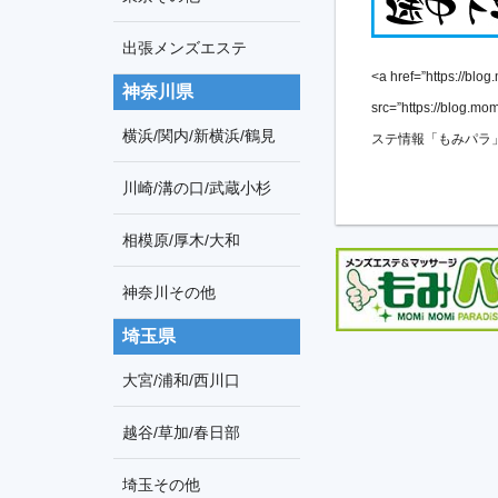
出張メンズエステ
<a href=”https://blo
神奈川県
src=”https://blog.m
横浜/関内/新横浜/鶴見
ステ情報「もみパラ」マ
川崎/溝の口/武蔵小杉
相模原/厚木/大和
神奈川その他
埼玉県
大宮/浦和/西川口
越谷/草加/春日部
埼玉その他