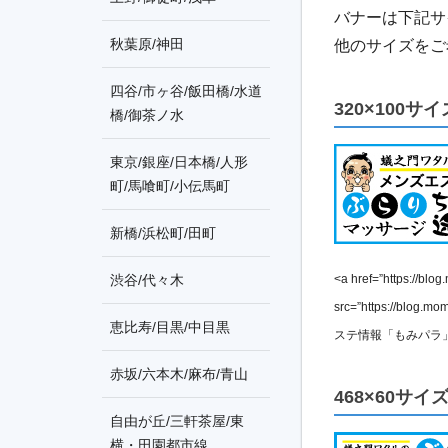
バナーは下記サ
秋葉原/神田
他のサイズをご
四谷/市ヶ谷/飯田橋/水道
320×100サイ
橋/御茶ノ水
東京/銀座/日本橋/人形
町/馬喰町/小伝馬町
新橋/浜松町/田町
<a href=”https://blo
渋谷/代々木
src=”https://blog.m
恵比寿/目黒/中目黒
ステ情報「もみパラ」マ
赤坂/六本木/麻布/青山
468×60サイ
自由が丘/三軒茶屋/東
横・田園都市線