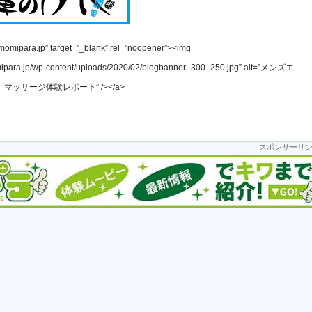
g.momipara.jp” target=”_blank” rel=”noopener”><img
omipara.jp/wp-content/uploads/2020/02/blogbanner_300_250.jpg” alt=”メンズエ
ッサージ体験レポート” /></a>
スポンサーリ