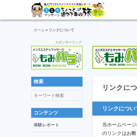
Skip
Skip
Skip
Skip
Skip
メ
ぶ
ン
to
to
to
to
to
ズ
ら
primary
main
primary
secondary
footer
エ
navigation
content
sidebar
sidebar
ホーム
»
リンクについて
り
ス
テ
セ
スポンサーリンク
マ
体
カ
験
ッ
ン
レ
ダ
ポ
サ
リ
ー
ー
ト
ー
検索
サ
＆
リンクに
イ
動
キ
ジ
ド
画
ー
バ
途
ワ
リンクについ
ー
コンテンツ
中
ー
ド
当ホームページ
体験レポート
下
検
のリンクはお断