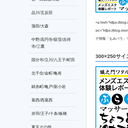
品川/五反田
<a href=”https://blo
蒲田/大森
src=”https://blog.
テ情報「もみパラ」マッ
中野/高円寺/荻窪/吉祥
寺/三鷹
300×250サイ
国分寺/立川/八王子/町田
北千住/金町/亀有
錦糸町/亀戸/新小岩
葛西/西葛西
赤羽/王子/十条/板橋
東京その他