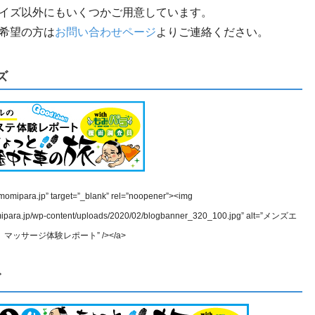
イズ以外にもいくつかご用意しています。
希望の方は
お問い合わせページ
よりご連絡ください。
ズ
g.momipara.jp” target=”_blank” rel=”noopener”><img
omipara.jp/wp-content/uploads/2020/02/blogbanner_320_100.jpg” alt=”メンズエ
ッサージ体験レポート” /></a>
ズ