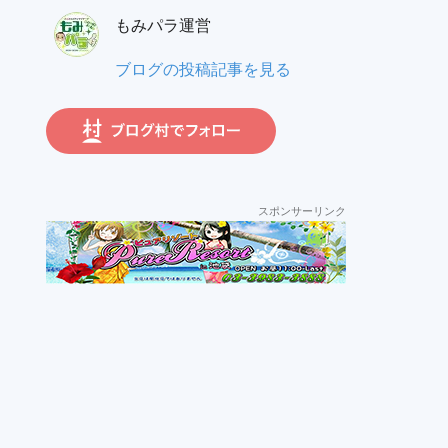
ー
員:
もみパラ運営
ガ:
も
ブログの投稿記事を見る
み
パ
ラ
運
営:
スポンサーリンク