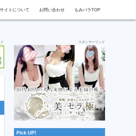
サイトについて
お問い合わせ
もみパラTOP
最
ンク
スポンサーリンク
初
の
サ
イ
ド
バ
ー
Pick UP!