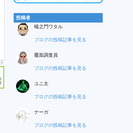
投稿者
蟻之門ワタル
蟻
ブログの投稿記事を見る
之
覆面調査員
門
ンク
（あ
も
ブログの投稿記事を見る
り
み
の
ユニ太
パ
と）
ラ
ユ
ブログの投稿記事を見る
ワ
覆
ニ
タ
面
ナーガ
太:
ル:
調
ナ
ブログの投稿記事を見る
査