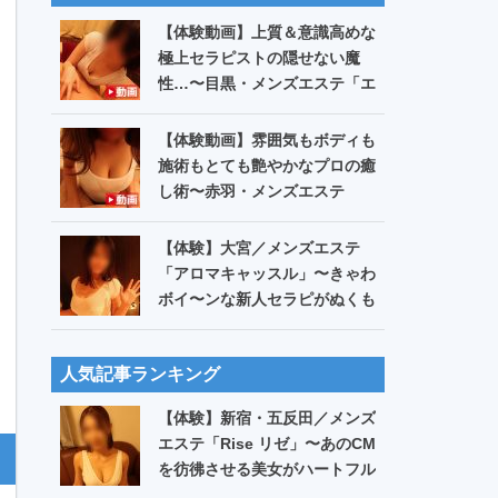
【体験動画】上質＆意識高めな
極上セラピストの隠せない魔
性…〜目黒・メンズエステ「エ
ステスパ」宝生あすな
【体験動画】雰囲気もボディも
施術もとても艶やかなプロの癒
し術〜赤羽・メンズエステ
「Bitter ビター」日なた
【体験】大宮／メンズエステ
「アロマキャッスル」〜きゃわ
ボイ〜ンな新人セラピがぬくも
りたっぷり心地Eリンパ〜【第
515回】
人気記事ランキング
【体験】新宿・五反田／メンズ
エステ「Rise リゼ」〜あのCM
を彷彿させる美女がハートフル
に…お・ま・た️♪〜【第549