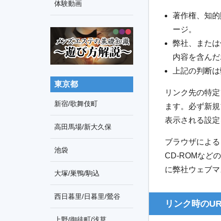
車
体験動画
索
著作権、知的
の
ージ。
旅
弊社、または
内容を含んだ
上記の判断は
東京都
リンク先の特定
新宿/歌舞伎町
ます。必ず新規
表示される設定
高田馬場/新大久保
ブラウザによる
池袋
CD-ROMな
に弊社ウェブマ
大塚/巣鴨/駒込
西日暮里/日暮里/鶯谷
リンク時のU
上野/御徒町/浅草