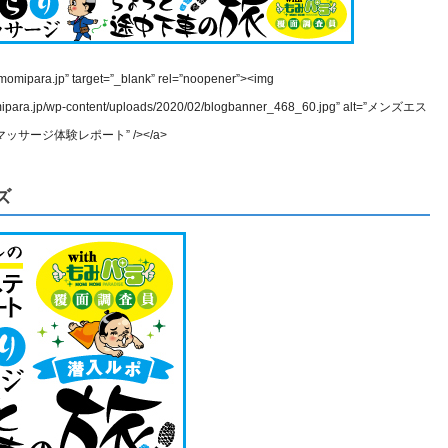
g.momipara.jp” target=”_blank” rel=”noopener”><img
momipara.jp/wp-content/uploads/2020/02/blogbanner_468_60.jpg” alt=”メンズエス
サージ体験レポート” /></a>
ズ