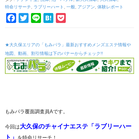
車
特命リサーチ
,
ラブリーハート
,
一般
,
アジアン
,
体験レポート
の
F
T
Li
H
P
a
wi
n
at
o
旅
c
tt
e
e
ck
★大久保エリアの「もみパラ」最新おすすめメンズエステ情報や
e
er
n
et
地図、動画、割引情報は下のバナーからチェック!!
b
a
o
o
k
もみパラ覆面調査員Aです。
大久保のチャイナエステ「ラブリーハー
今回は
ト」
を特命リサーチ！