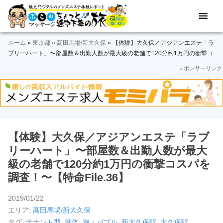
Skip
Skip
Skip
Skip
Skip
メ
ぶ
ン
to
to
to
to
to
ズ
ら
primary
main
primary
secondary
footer
エ
ホーム
»
東京都
»
高田馬場/新大久保
»
【体験】大久保／アジアンエステ「ラ
navigation
content
sidebar
sidebar
り
ス
ブリーハート」〜部屋数＆出勤人数が最大級の老舗で120分約1万円の衝撃コ
テ
スパを調査！〜【特命FILE.36】
スポンサーリンク
マ
体
験
ッ
レ
ポ
サ
ー
ト
ー
＆
【体験】大久保／アジアンエステ「ラブ
動
ジ
リーハート」〜部屋数＆出勤人数が最大
画
級の老舗で120分約1万円の衝撃コスパを
途
調査！〜【特命File.36】
中
2019/01/22
下
エリア:
高田馬場/新大久保
タグ:
テナント型
,
洗体
,
泡・バブル
,
新大久保駅
,
大久保駅
,