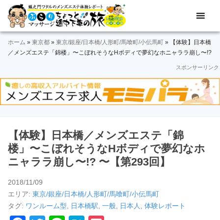
Skip
Skip
Skip
Skip
Skip
メ
ぶ
ン
to
to
to
to
to
ズ
ら
primary
main
primary
secondary
footer
エ
ホーム
»
東京都
»
東京/銀座/日本橋/人形町/馬喰町/小伝馬町
»
【体験】日本橋
navigation
content
sidebar
sidebar
り
ス
／メンズエステ「錦楼」〜こぼれそうなHボディで夢幻なホニャララ崩し〜!?
テ
〜【第293回】
スポンサーリンク
マ
体
験
ッ
レ
ポ
サ
ー
ト
ー
【体験】日本橋／メンズエステ「錦
ジ
楼」〜こぼれそうなHボディで夢幻なホ
ニャララ崩し〜!? 〜【第293回】
途
2018/11/09
中
エリア:
東京/銀座/日本橋/人形町/馬喰町/小伝馬町
下
タグ:
ワンルーム型
,
日本橋駅
,
一般
,
日本人
,
体験レポート