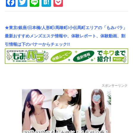
F
T
Li
H
P
車
a
wi
n
at
o
の
c
tt
e
e
ck
旅
★東京/銀座/日本橋/人形町/馬喰町/小伝馬町エリアの「もみパラ」
e
er
n
et
最新おすすめメンズエステ情報や、体験レポート、体験動画、割
b
a
引情報は下のバナーからチェック!!
o
o
k
スポンサーリンク