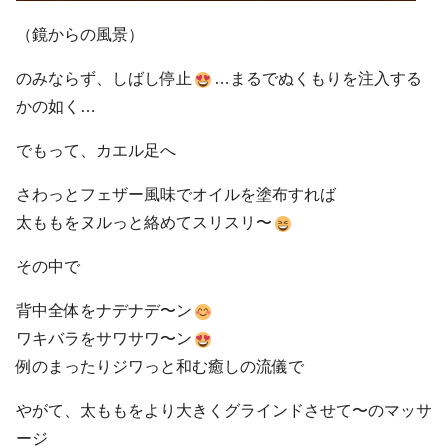
（鏡からの風景）
のみならず、しばし停止
…まるでぬくもりを注入する
かの如く…
でもって、カエル足へ
さわっとフェザー風味でオイルを塗布すれば
太ももをヌルっと絡めてスリスリ〜
その中で
背中全体をナデナデ〜ン
ワキバラをサワサワ〜ン
例のまったりジワっと和む癒しの流儀で
やがて、太ももをより大きくグラインドさせて〜のマッサ
ージ