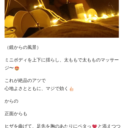
（鏡からの風景）
ミニボディを上下に揺らし、太ももで太もものマッサー
ジ〜
これが絶品のアツで
心地よさとともに、マジで効く
からの
正面からも
ヒザを曲げて、足先を胸のあたりにペタっ
と添えつつ