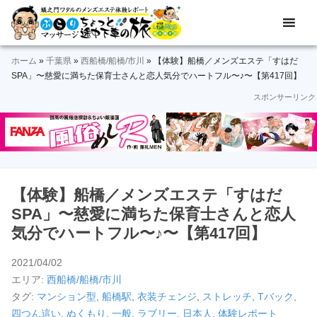
Skip
Skip
Skip
Skip
Skip
メ
ぶ
ン
to
to
to
to
to
ズ
ら
primary
main
primary
secondary
footer
エ
ホーム
»
千葉県
»
西船橋/船橋/市川
»
【体験】船橋／メンズエステ「すはだ
navigation
content
sidebar
sidebar
り
ス
SPA」〜慈愛に満ちた保育士さんと恋人気分でハートフル〜♪〜【第417回】
テ
スポンサーリンク
マ
体
験
ッ
レ
ポ
サ
ー
ト
ー
＆
【体験】船橋／メンズエステ「すはだ
動
ジ
SPA」〜慈愛に満ちた保育士さんと恋人
画
気分でハートフル〜♪〜【第417回】
途
2021/04/02
中
エリア:
西船橋/船橋/市川
下
タグ:
マンション型
,
船橋駅
,
衣装チェンジ
,
ストレッチ
,
Tバック
,
四つん這い
,
ぬくもり
,
一般
,
ラブリー
,
日本人
,
体験レポート