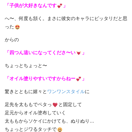
「子供が大好きなんです
」
へ〜、何度も頷く。まさに彼女のキャラにピッタリだと思
った
からの
「
四つん這い
になってくださ〜い
」
ちょっとちょっと〜
「オイル塗りやすいですからねー
」
驚きとともに嬉々と
ワンワンスタイル
に
足先を太ももでペタっ
と固定して
足元からオイル塗布していく
太ももからソケイにかけても、ぬりぬり…
ちょっとジワるタッチで