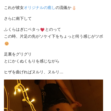
これが彼女
オリジナルの癒し
の流儀か
さらに南下して
ふくらはぎにペタっ
とのって
この時、片足の先がソケイ下をちょっと伺う感じがツボ
足裏をグリグリ
とにかくぬくもりを感じながら
ヒザを曲げればヌルリ、ヌルリ…