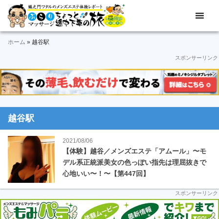
Skip
Skip
Skip
Skip
Skip
メ
ぶ
ン
to
to
to
to
to
ズ
ら
primary
main
primary
secondary
footer
エ
ホーム
»
越谷駅
navigation
content
sidebar
sidebar
り
ス
スポンサーリンク
テ
マ
体
験
ッ
レ
ポ
サ
ー
越谷駅
ト
ー
＆
2021/08/06
動
ジ
【体験】越谷／メンズエステ「アムール」〜モ
画
デル系正統派美女の色っぽい指先は理屈抜きで
途
心地いい〜！〜【第447回】
中
スポンサーリンク
下