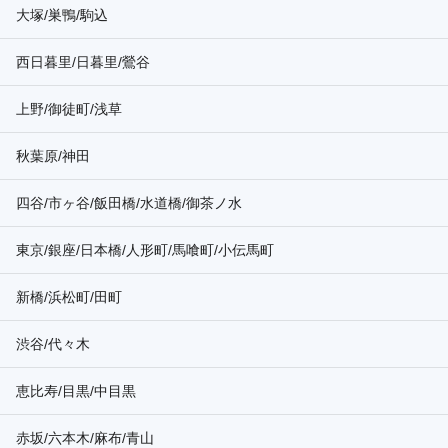
大塚/巣鴨/駒込
西日暮里/日暮里/鶯谷
上野/御徒町/浅草
秋葉原/神田
四谷/市ヶ谷/飯田橋/水道橋/御茶ノ水
東京/銀座/日本橋/人形町/馬喰町/小伝馬町
新橋/浜松町/田町
渋谷/代々木
恵比寿/目黒/中目黒
赤坂/六本木/麻布/青山