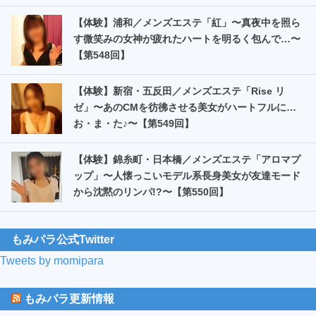
【体験】浦和／メンズエステ「紅」〜真夜中を照ら
す微笑みの女神が疲れたハートを明るく包んで…〜
【第548回】
【体験】新宿・五反田／メンズエステ「Rise リ
ゼ」〜あのCMを彷彿させる美女がハートフルに…
お・ま・た️♪〜【第549回】
【体験】錦糸町・日本橋／メンズエステ「アロマプ
ップ」〜人懐っこいモデル系長身美女が友達モード
から沈黙のリンパ!?〜【第550回】
もみパラ公式Twitter
Tweets by momipara
もみパラ更新情報