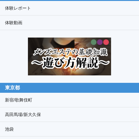
ド
体験レポート
検
体験動画
索
東京都
新宿/歌舞伎町
高田馬場/新大久保
池袋