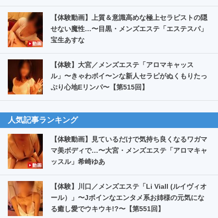
【体験動画】上質＆意識高めな極上セラピストの隠
せない魔性…〜目黒・メンズエステ「エステスパ」
宝生あすな
【体験】大宮／メンズエステ「アロマキャッス
ル」〜きゃわボイ〜ンな新人セラピがぬくもりたっ
ぷり心地Eリンパ〜【第515回】
人気記事ランキング
【体験動画】見ているだけで気持ち良くなるワガマ
マ美ボディで…〜大宮・メンズエステ「アロマキャ
ッスル」希崎ゆあ
【体験】川口／メンズエステ「Li Viall (ルイヴィオ
ール）」〜Jボインなエンタメ系お姉様の元気にな
る癒し愛でウキウキ!?〜【第551回】