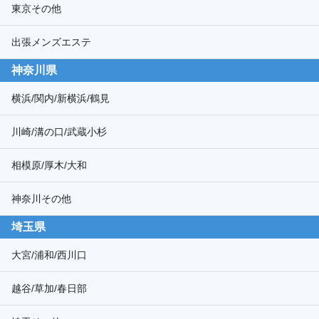
東京その他
出張メンズエステ
神奈川県
横浜/関内/新横浜/鶴見
川崎/溝の口/武蔵小杉
相模原/厚木/大和
神奈川その他
埼玉県
大宮/浦和/西川口
越谷/草加/春日部