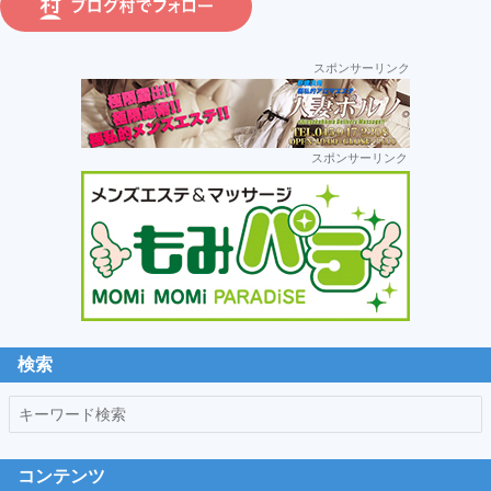
ラ
運
スポンサーリンク
営:
セ
スポンサーリンク
カ
ン
ダ
リ
ー
サ
イ
ド
検索
バ
キ
ー
ー
ワ
コンテンツ
ー