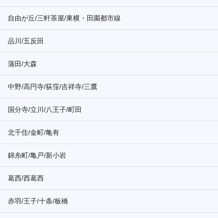
自由が丘/三軒茶屋/東横・田園都市線
品川/五反田
蒲田/大森
中野/高円寺/荻窪/吉祥寺/三鷹
国分寺/立川/八王子/町田
北千住/金町/亀有
錦糸町/亀戸/新小岩
葛西/西葛西
赤羽/王子/十条/板橋