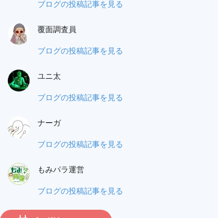
蟻
ブログの投稿記事を見る
之
覆面調査員
門
（あ
も
ブログの投稿記事を見る
り
み
の
ユニ太
パ
と）
ラ
ユ
ブログの投稿記事を見る
ワ
覆
ニ
タ
面
ナーガ
太:
ル:
調
ナ
ブログの投稿記事を見る
査
ー
員:
もみパラ運営
ガ:
も
ブログの投稿記事を見る
み
パ