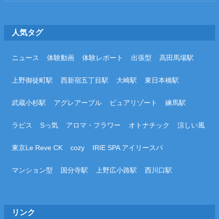
人気タグ
ニュース
体験動画
体験レポート
出張型
高田馬場駅
上野御徒町駅
西新宿五丁目駅
大崎駅
東日本橋駅
武蔵小杉駅
アグレアーブル
ピュアリゾート
練馬駅
ラピス
Sっ気
アロマ・フラワー
オトナチック
涼しい風
東京Le Reve CK
cozy
IRIE SPA アイリースパ
マンション型
国分寺駅
上野広小路駅
西川口駅
リンク