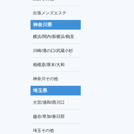
出張メンズエステ
神奈川県
横浜/関内/新横浜/鶴見
川崎/溝の口/武蔵小杉
相模原/厚木/大和
神奈川その他
埼玉県
大宮/浦和/西川口
越谷/草加/春日部
埼玉その他