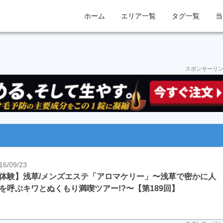
ホーム
エリア一覧
タグ一覧
当
スポンサーリ
16/09/23
体験】浅草/メンズエステ「アロマケリー」〜浅草で密かに人
を呼ぶキワとぬくもり満喫ツアー!?〜【第189回】