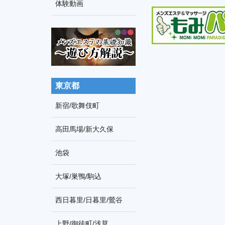
車
体験動画
索
の
旅
東京都
新宿/歌舞伎町
高田馬場/新大久保
池袋
大塚/巣鴨/駒込
西日暮里/日暮里/鶯谷
上野/御徒町/浅草