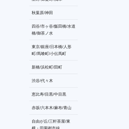
秋葉原/神田
四谷/市ヶ谷/飯田橋/水道
橋/御茶ノ水
東京/銀座/日本橋/人形
町/馬喰町/小伝馬町
新橋/浜松町/田町
渋谷/代々木
恵比寿/目黒/中目黒
赤坂/六本木/麻布/青山
自由が丘/三軒茶屋/東
横・田園都市線