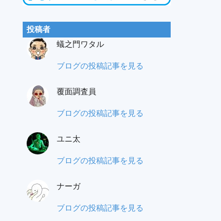
投稿者
蟻之門ワタル
蟻
ブログの投稿記事を見る
之
覆面調査員
門
（あ
も
ブログの投稿記事を見る
り
み
の
ユニ太
パ
と）
ラ
ユ
ブログの投稿記事を見る
ワ
覆
ニ
タ
面
ナーガ
太:
ル:
調
ナ
ブログの投稿記事を見る
査