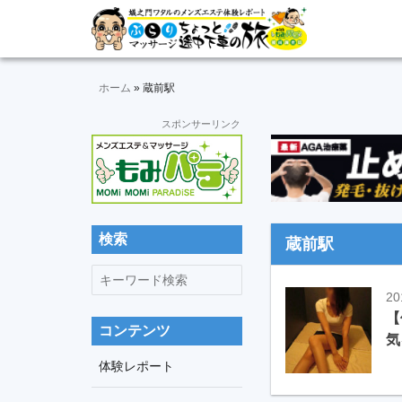
Skip
Skip
Skip
Skip
Skip
メ
ぶ
ン
to
to
to
to
to
ズ
ら
primary
main
primary
secondary
footer
エ
navigation
content
sidebar
sidebar
ホーム
»
蔵前駅
り
ス
テ
セ
スポンサーリンク
マ
体
カ
験
ッ
ン
レ
ダ
ポ
サ
リ
ー
ー
ト
ー
検索
サ
蔵前駅
＆
イ
動
キ
ジ
ド
画
ー
20
バ
途
ワ
【
ー
コンテンツ
中
気
ー
ド
体験レポート
下
検