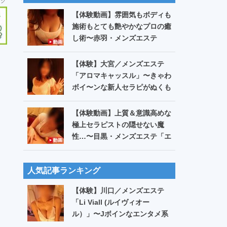
ンク
【体験動画】雰囲気もボディも
施術もとても艶やかなプロの癒
し術〜赤羽・メンズエステ
「Bitter ビター」日なた
【体験】大宮／メンズエステ
「アロマキャッスル」〜きゃわ
ボイ〜ンな新人セラピがぬくも
りたっぷり心地Eリンパ〜【第
515回】
【体験動画】上質＆意識高めな
極上セラピストの隠せない魔
性…〜目黒・メンズエステ「エ
ステスパ」宝生あすな
人気記事ランキング
【体験】川口／メンズエステ
「Li Viall (ルイヴィオー
ル）」〜Jボインなエンタメ系
お姉様の元気になる癒し愛でウ