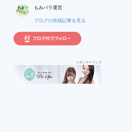
ー
員:
もみパラ運営
ガ:
も
ブログの投稿記事を見る
み
パ
ラ
運
営:
スポンサーリンク