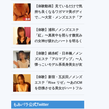
キウキ!?〜【第551回】
【体験動画】見ているだけで気
持ち良くなるワガママ美ボディ
で…〜大宮・メンズエステ「ア
ロマキャッスル」希崎ゆあ
【体験】浦和／メンズエステ
「紅」〜真夜中を照らす微笑み
の女神が疲れたハートを明るく
包んで…〜【第548回】
【体験】錦糸町・日本橋／メン
ズエステ「アロマプップ」〜人
懐っこいモデル系長身美女が友
達モードから沈黙のリンパ!?〜
【第550回】
【体験】新宿・五反田／メンズ
エステ「Rise リゼ」〜あのCM
を彷彿させる美女がハートフル
に…お・ま・た️♪〜【第549
回】
もみパラ公式Twitter