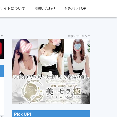
サイトについて
お問い合わせ
もみパラTOP
最
ンク
スポンサーリンク
初
の
サ
イ
ド
バ
ー
Pick UP!