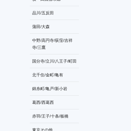
品川/五反田
蒲田/大森
中野/高円寺/荻窪/吉祥
寺/三鷹
国分寺/立川/八王子/町田
北千住/金町/亀有
錦糸町/亀戸/新小岩
葛西/西葛西
赤羽/王子/十条/板橋
東京その他