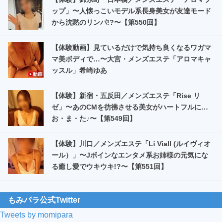
ップ」〜人懐っこいモデル系長身美女が友達モード
から沈黙のリンパ!?〜【第550回】
【体験動画】見ているだけで気持ち良くなるワガマ
マ美ボディで…〜大宮・メンズエステ「アロマキャ
ッスル」希崎ゆあ
【体験】新宿・五反田／メンズエステ「Rise リ
ゼ」〜あのCMを彷彿させる美女がハートフルに…
お・ま・た️♪〜【第549回】
【体験】川口／メンズエステ「Li Viall (ルイヴィオ
ール）」〜Jボインなエンタメ系お姉様の元気にな
る癒し愛でウキウキ!?〜【第551回】
もみパラ公式Twitter
Tweets by momipara