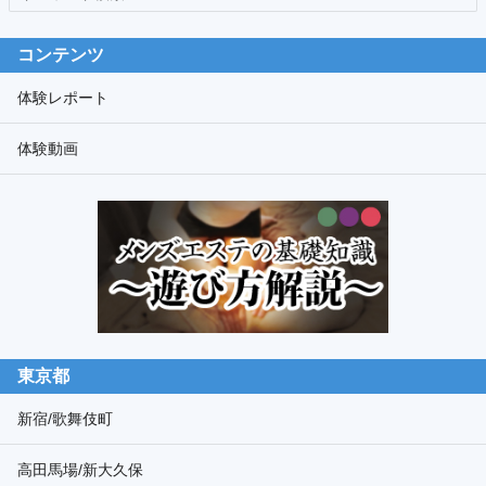
ー
ワ
コンテンツ
ー
ド
体験レポート
検
体験動画
索
東京都
新宿/歌舞伎町
高田馬場/新大久保