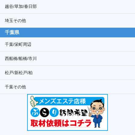
越谷/草加/春日部
埼玉その他
千葉県
千葉/栄町周辺
西船橋/船橋/市川
松戸/新松戸/柏
千葉その他