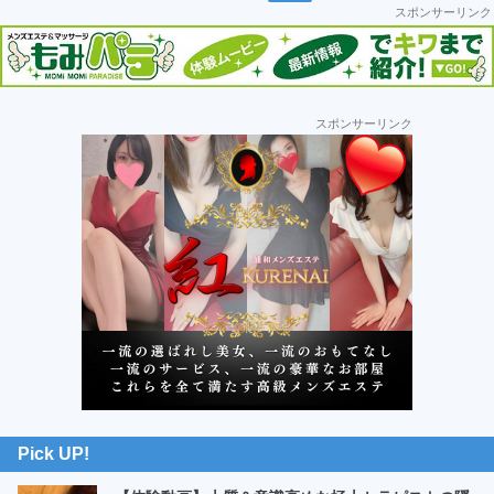
車
ー
ー
スポンサーリンク
ジ
ジ
の
旅
最
スポンサーリンク
初
の
サ
イ
ド
バ
ー
Pick UP!