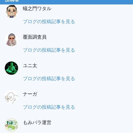
蟻之門ワタル
蟻
ブログの投稿記事を見る
之
覆面調査員
門
（あ
も
ブログの投稿記事を見る
り
み
の
ユニ太
パ
と）
ラ
ユ
ブログの投稿記事を見る
ワ
覆
ニ
タ
面
ナーガ
太:
ル:
調
ナ
ブログの投稿記事を見る
査
ー
員:
もみパラ運営
ガ: