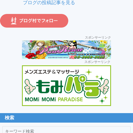
も
ブログの投稿記事を見る
み
パ
ラ
運
スポンサーリンク
営:
セ
スポンサーリンク
カ
ン
ダ
リ
ー
サ
イ
ド
検索
バ
キ
ー