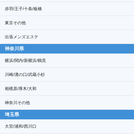
赤羽/王子/十条/板橋
東京その他
出張メンズエステ
神奈川県
横浜/関内/新横浜/鶴見
川崎/溝の口/武蔵小杉
相模原/厚木/大和
神奈川その他
埼玉県
大宮/浦和/西川口