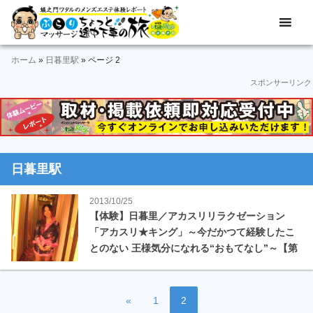
Skip
Skip
Skip
Skip
Skip
メ
ぶ
ン
to
to
to
to
to
ズ
ら
primary
main
primary
secondary
footer
エ
ホーム
»
日暮里駅
»
ページ 2
navigation
content
sidebar
sidebar
り
ス
スポンサーリンク
テ
マ
体
験
ッ
レ
ポ
サ
ー
日暮里駅
ト
ー
＆
2013/10/25
動
ジ
【体験】日暮里／アカスリリラクゼーション
画
「アカスリ★キング」～今だかつて経験したこ
途
とのない 王様気分になれる“おもてなし”～【第
中
70回】
下
ペ
ペ
«
1
2