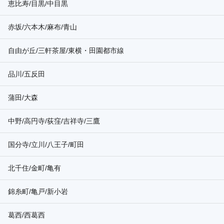
恵比寿/目黒/中目黒
赤坂/六本木/麻布/青山
自由が丘/三軒茶屋/東横・田園都市線
品川/五反田
蒲田/大森
中野/高円寺/荻窪/吉祥寺/三鷹
国分寺/立川/八王子/町田
北千住/金町/亀有
錦糸町/亀戸/新小岩
葛西/西葛西