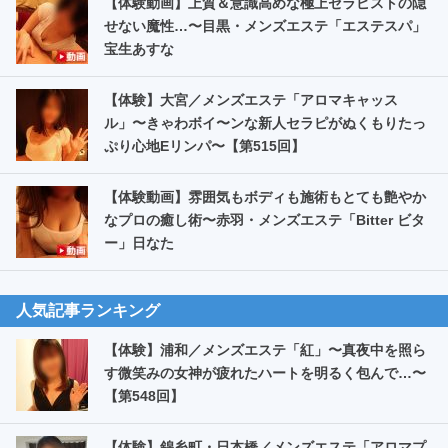
【体験動画】上質＆意識高めな極上セラピストの隠
せない魔性…〜目黒・メンズエステ「エステスパ」
宝生あすな
【体験】大宮／メンズエステ「アロマキャッス
ル」〜きゃわボイ〜ンな新人セラピがぬくもりたっ
ぷり心地Eリンパ〜【第515回】
【体験動画】雰囲気もボディも施術もとても艶やか
なプロの癒し術〜赤羽・メンズエステ「Bitter ビタ
ー」日なた
人気記事ランキング
【体験】浦和／メンズエステ「紅」〜真夜中を照ら
す微笑みの女神が疲れたハートを明るく包んで…〜
【第548回】
【体験】錦糸町・日本橋／メンズエステ「アロマプ