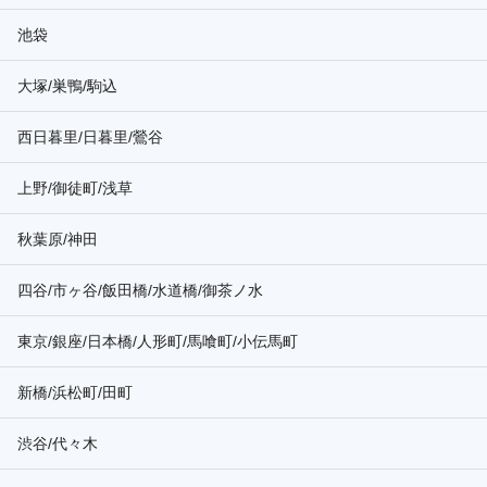
池袋
大塚/巣鴨/駒込
西日暮里/日暮里/鶯谷
上野/御徒町/浅草
秋葉原/神田
四谷/市ヶ谷/飯田橋/水道橋/御茶ノ水
東京/銀座/日本橋/人形町/馬喰町/小伝馬町
新橋/浜松町/田町
渋谷/代々木