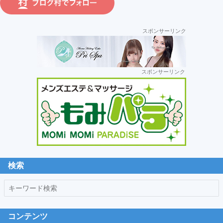
ラ
運
スポンサーリンク
営:
セ
スポンサーリンク
カ
ン
ダ
リ
ー
サ
イ
ド
検索
バ
キ
ー
ー
ワ
コンテンツ
ー