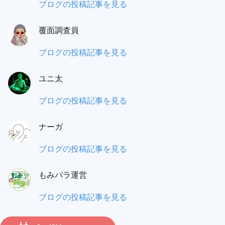
蟻
ブログの投稿記事を見る
之
覆面調査員
門
（あ
も
ブログの投稿記事を見る
り
み
の
ユニ太
パ
と）
ラ
ユ
ブログの投稿記事を見る
ワ
覆
ニ
タ
面
ナーガ
太:
ル:
調
ナ
ブログの投稿記事を見る
査
ー
員:
もみパラ運営
ガ:
も
ブログの投稿記事を見る
み
パ