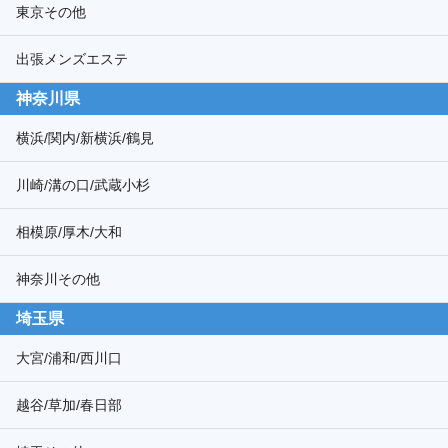
東京その他
出張メンズエステ
神奈川県
横浜/関内/新横浜/鶴見
川崎/溝の口/武蔵小杉
相模原/厚木/大和
神奈川その他
埼玉県
大宮/浦和/西川口
越谷/草加/春日部