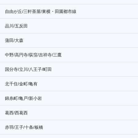
自由が丘/三軒茶屋/東横・田園都市線
品川/五反田
蒲田/大森
中野/高円寺/荻窪/吉祥寺/三鷹
国分寺/立川/八王子/町田
北千住/金町/亀有
錦糸町/亀戸/新小岩
葛西/西葛西
赤羽/王子/十条/板橋