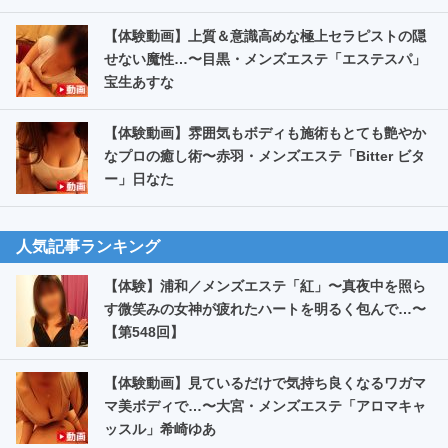
【体験動画】上質＆意識高めな極上セラピストの隠
せない魔性…〜目黒・メンズエステ「エステスパ」
宝生あすな
【体験動画】雰囲気もボディも施術もとても艶やか
なプロの癒し術〜赤羽・メンズエステ「Bitter ビタ
ー」日なた
人気記事ランキング
【体験】浦和／メンズエステ「紅」〜真夜中を照ら
す微笑みの女神が疲れたハートを明るく包んで…〜
【第548回】
【体験動画】見ているだけで気持ち良くなるワガマ
マ美ボディで…〜大宮・メンズエステ「アロマキャ
ッスル」希崎ゆあ