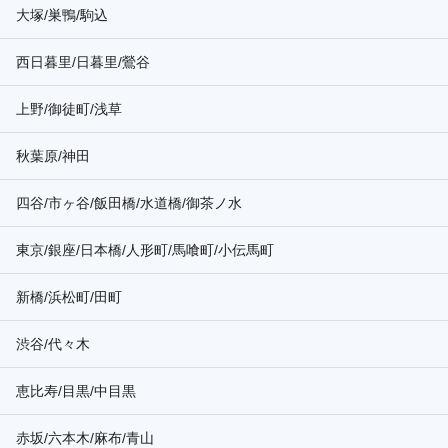
大塚/巣鴨/駒込
西日暮里/日暮里/鶯谷
上野/御徒町/浅草
秋葉原/神田
四谷/市ヶ谷/飯田橋/水道橋/御茶ノ水
東京/銀座/日本橋/人形町/馬喰町/小伝馬町
新橋/浜松町/田町
渋谷/代々木
恵比寿/目黒/中目黒
赤坂/六本木/麻布/青山