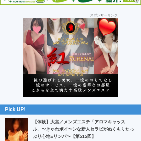
車
の
最
スポンサーリンク
初
旅
の
サ
イ
ド
バ
ー
Pick UP!
【体験】大宮／メンズエステ「アロマキャッス
ル」〜きゃわボイ〜ンな新人セラピがぬくもりたっ
ぷり心地Eリンパ〜【第515回】