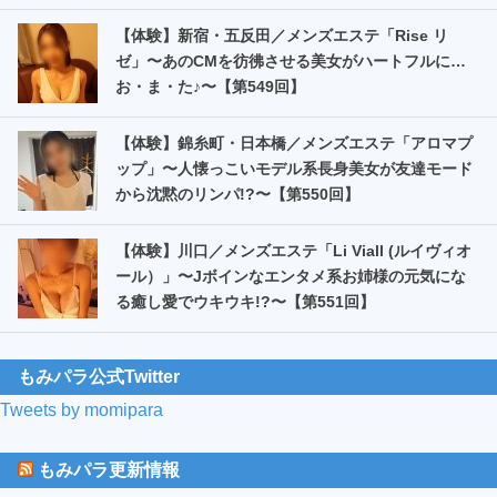
【体験】新宿・五反田／メンズエステ「Rise リ
ゼ」〜あのCMを彷彿させる美女がハートフルに…
お・ま・た️♪〜【第549回】
【体験】錦糸町・日本橋／メンズエステ「アロマプ
ップ」〜人懐っこいモデル系長身美女が友達モード
から沈黙のリンパ!?〜【第550回】
【体験】川口／メンズエステ「Li Viall (ルイヴィオ
ール）」〜Jボインなエンタメ系お姉様の元気にな
る癒し愛でウキウキ!?〜【第551回】
もみパラ公式Twitter
Tweets by momipara
もみパラ更新情報