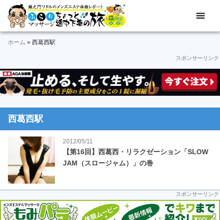
Skip
Skip
Skip
Skip
Skip
メ
ぶ
ン
to
to
to
to
to
ズ
ら
primary
main
primary
secondary
footer
エ
ホーム
»
西葛西駅
navigation
content
sidebar
sidebar
り
ス
スポンサーリンク
テ
マ
体
験
ッ
レ
ポ
サ
ー
西葛西駅
ト
ー
＆
2012/05/11
動
ジ
【第16回】西葛西・リラクゼーション「SLOW
画
JAM（スロージャム）」の巻
途
中
スポンサーリンク
下