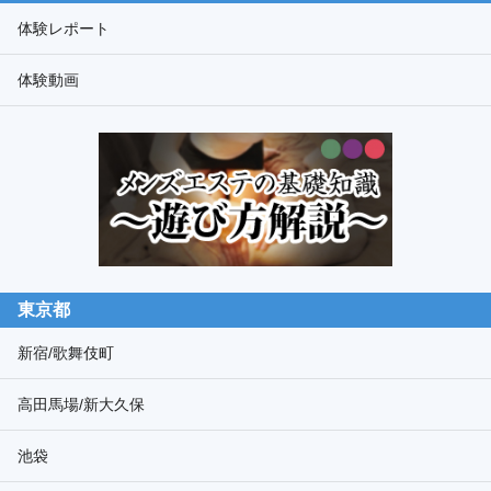
ド
体験レポート
検
体験動画
索
東京都
新宿/歌舞伎町
高田馬場/新大久保
池袋