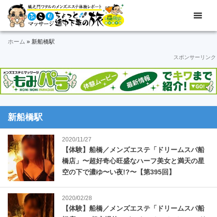
Skip
Skip
Skip
Skip
Skip
メ
ぶ
ン
to
to
to
to
to
ズ
ら
primary
main
primary
secondary
footer
エ
ホーム
»
新船橋駅
navigation
content
sidebar
sidebar
り
ス
スポンサーリンク
テ
マ
体
験
ッ
レ
ポ
サ
ー
新船橋駅
ト
ー
＆
2020/11/27
動
ジ
【体験】船橋／メンズエステ「ドリームスパ船
画
橋店」〜超好奇心旺盛なハーフ美女と満天の星
途
空の下で濃ゆ〜い夜!?〜【第395回】
中
2020/02/28
下
【体験】船橋／メンズエステ「ドリームスパ船