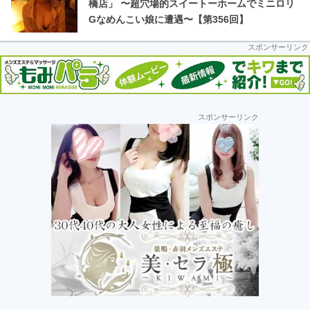
車
橋店」 〜超穴場的スイートーホームでミニロリ
Gなめんこい娘に遭遇〜【第356回】
の
スポンサーリンク
旅
最
スポンサーリンク
初
の
サ
イ
ド
バ
ー