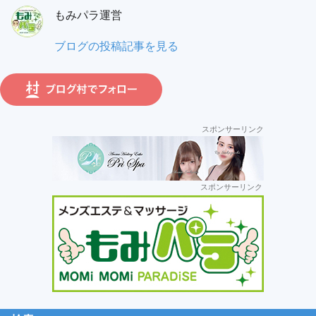
員:
もみパラ運営
ガ:
も
ブログの投稿記事を見る
み
パ
ラ
運
スポンサーリンク
営:
セ
スポンサーリンク
カ
ン
ダ
リ
ー
サ
イ
ド