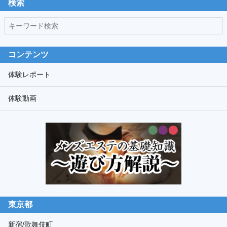
検索
バ
キ
ー
ー
ワ
コンテンツ
ー
ド
体験レポート
検
体験動画
索
東京都
新宿/歌舞伎町