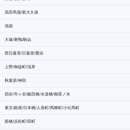
高田馬場/新大久保
池袋
大塚/巣鴨/駒込
西日暮里/日暮里/鶯谷
上野/御徒町/浅草
秋葉原/神田
四谷/市ヶ谷/飯田橋/水道橋/御茶ノ水
東京/銀座/日本橋/人形町/馬喰町/小伝馬町
新橋/浜松町/田町