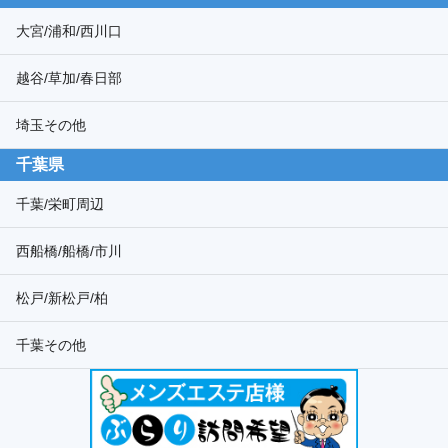
大宮/浦和/西川口
越谷/草加/春日部
埼玉その他
千葉県
千葉/栄町周辺
西船橋/船橋/市川
松戸/新松戸/柏
千葉その他