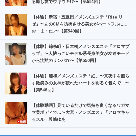
る癒し愛でウキウキ!?〜【第551回】
【体験】新宿・五反田／メンズエステ「Rise リ
ゼ」〜あのCMを彷彿させる美女がハートフルに…
お・ま・た️♪〜【第549回】
【体験】錦糸町・日本橋／メンズエステ「アロマプ
ップ」〜人懐っこいモデル系長身美女が友達モード
から沈黙のリンパ!?〜【第550回】
【体験】浦和／メンズエステ「紅」〜真夜中を照ら
す微笑みの女神が疲れたハートを明るく包んで…〜
【第548回】
【体験動画】見ているだけで気持ち良くなるワガマ
マ美ボディで…〜大宮・メンズエステ「アロマキャ
ッスル」希崎ゆあ