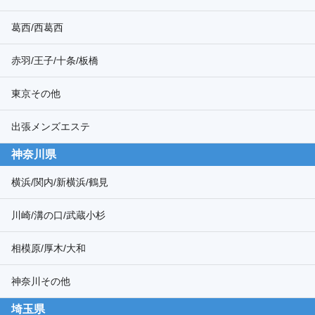
葛西/西葛西
赤羽/王子/十条/板橋
東京その他
出張メンズエステ
神奈川県
横浜/関内/新横浜/鶴見
川崎/溝の口/武蔵小杉
相模原/厚木/大和
神奈川その他
埼玉県