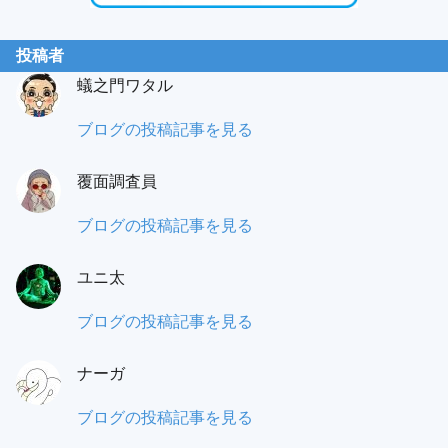
投稿者
蟻之門ワタル
蟻
ブログの投稿記事を見る
之
覆面調査員
門
（あ
も
ブログの投稿記事を見る
り
み
の
ユニ太
パ
と）
ラ
ユ
ブログの投稿記事を見る
ワ
覆
ニ
タ
面
ナーガ
太:
ル:
調
ナ
ブログの投稿記事を見る
査
ー