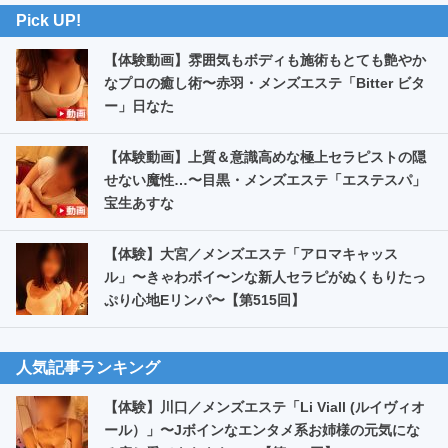
Pick UP!
【体験動画】雰囲気もボディも施術もとても艶やか
なプロの癒し術〜赤羽・メンズエステ「Bitter ビタ
ー」日なた
【体験動画】上質＆意識高めな極上セラピストの隠
せない魔性…〜目黒・メンズエステ「エステスパ」
宝生あすな
【体験】大宮／メンズエステ「アロマキャッス
ル」〜きゃわボイ〜ンな新人セラピがぬくもりたっ
ぷり心地Eリンパ〜【第515回】
人気記事ランキング
【体験】川口／メンズエステ「Li Viall (ルイヴィオ
ール）」〜Jボインなエンタメ系お姉様の元気にな