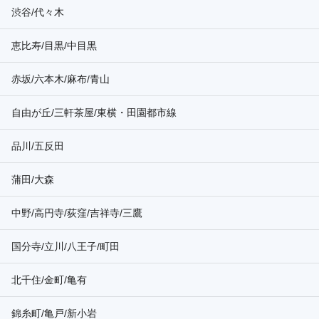
渋谷/代々木
恵比寿/目黒/中目黒
赤坂/六本木/麻布/青山
自由が丘/三軒茶屋/東横・田園都市線
品川/五反田
蒲田/大森
中野/高円寺/荻窪/吉祥寺/三鷹
国分寺/立川/八王子/町田
北千住/金町/亀有
錦糸町/亀戸/新小岩