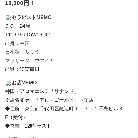
10,000円！
セラピストMEMO
るる 24歳
T158B86(D)W58H85
出身：中国
日本語：ふつう
マッサージ：ウマイ！
出勤：ほぼ毎日
お店MEMO
神田・アロマエステ「サナンド」
※店名変更→「アロマゴールド」→閉店
◆住所：東京都千代田区鍛冶町１－７－１手島ビル３
F（受付）
◆営業：12時-ラスト