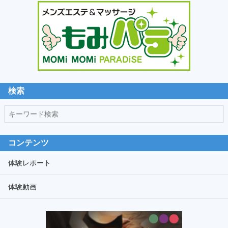
カ
ン
ダ
リ
ー
サ
イ
ド
検索
バ
キ
ー
ー
ワ
コンテンツ
ー
ド
体験レポート
検
体験動画
索