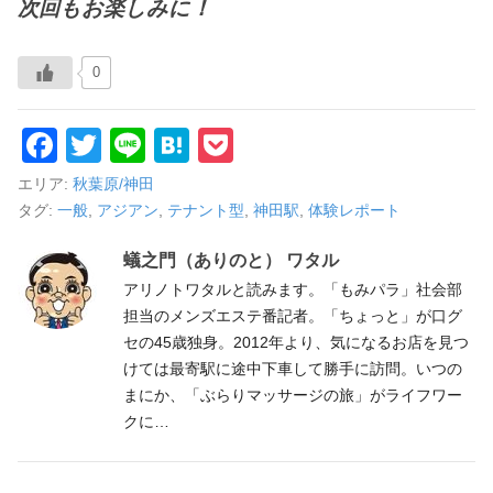
次回もお楽しみに！
0
F
T
Li
H
P
a
wi
n
at
o
エリア:
秋葉原/神田
c
tt
e
e
ck
タグ:
一般
,
アジアン
,
テナント型
,
神田駅
,
体験レポート
e
er
n
et
蟻之門（ありのと） ワタル
b
a
アリノトワタルと読みます。「もみパラ」社会部
o
担当のメンズエステ番記者。「ちょっと」が口グ
セの45歳独身。2012年より、気になるお店を見つ
o
けては最寄駅に途中下車して勝手に訪問。いつの
k
まにか、「ぶらりマッサージの旅」がライフワー
クに…