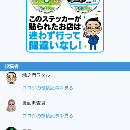
投稿者
蟻之門ワタル
蟻
ブログの投稿記事を見る
之
覆面調査員
門
（あ
も
ブログの投稿記事を見る
り
み
の