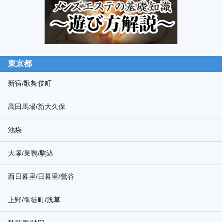
東京都
新宿/歌舞伎町
高田馬場/新大久保
池袋
大塚/巣鴨/駒込
西日暮里/日暮里/鶯谷
上野/御徒町/浅草