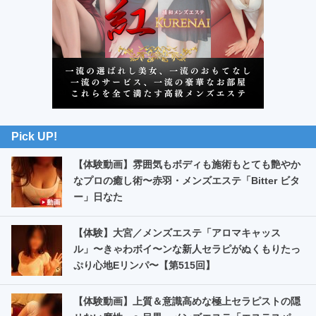
ド
バ
ー
Pick UP!
【体験動画】雰囲気もボディも施術もとても艶やか
なプロの癒し術〜赤羽・メンズエステ「Bitter ビタ
ー」日なた
【体験】大宮／メンズエステ「アロマキャッス
ル」〜きゃわボイ〜ンな新人セラピがぬくもりたっ
ぷり心地Eリンパ〜【第515回】
【体験動画】上質＆意識高めな極上セラピストの隠