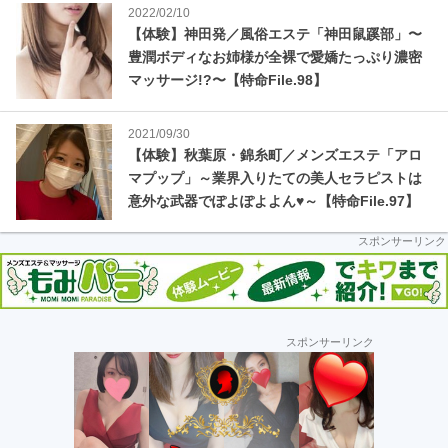
2022/02/10
【体験】神田発／風俗エステ「神田鼠蹊部」〜
豊潤ボディなお姉様が全裸で愛嬌たっぷり濃密
マッサージ!?〜【特命File.98】
2021/09/30
【体験】秋葉原・錦糸町／メンズエステ「アロ
マプップ」～業界入りたての美人セラピストは
意外な武器でぽよぽよよん♥～【特命File.97】
スポンサーリンク
最
スポンサーリンク
初
の
サ
イ