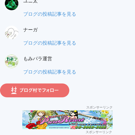
ユニ太
パ
と）
ラ
ユ
ブログの投稿記事を見る
ワ
覆
ニ
タ
面
ナーガ
太:
ル:
調
ナ
ブログの投稿記事を見る
査
ー
員:
もみパラ運営
ガ:
も
ブログの投稿記事を見る
み
パ
ラ
運
スポンサーリンク
営:
セ
スポンサーリンク