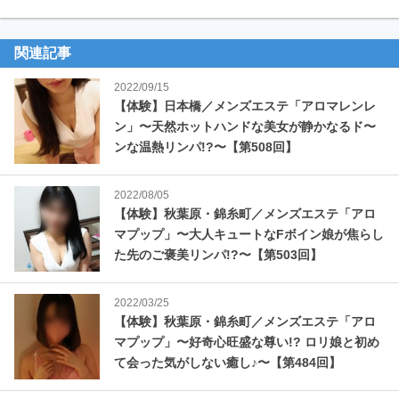
関連記事
2022/09/15
【体験】日本橋／メンズエステ「アロマレンレ
ン」〜天然ホットハンドな美女が静かなるド〜
ンな温熱リンパ!?〜【第508回】
2022/08/05
【体験】秋葉原・錦糸町／メンズエステ「アロ
マプップ」〜大人キュートなFボイン娘が焦らし
た先のご褒美リンパ!?〜【第503回】
2022/03/25
【体験】秋葉原・錦糸町／メンズエステ「アロ
マプップ」〜好奇心旺盛な尊い!? ロリ娘と初め
て会った気がしない癒し♪〜【第484回】