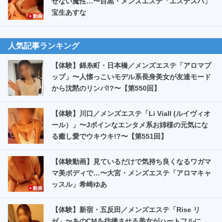
せない魔性…〜目黒・メンズエステ「エステスパ」
宝生あすな
人気記事ランキング
【体験】錦糸町・日本橋／メンズエステ「アロマプ
ップ」〜人懐っこいモデル系長身美女が友達モード
から沈黙のリンパ!?〜【第550回】
【体験】川口／メンズエステ「Li Viall (ルイヴィオ
ール）」〜Jボインなエンタメ系お姉様の元気にな
る癒し愛でウキウキ!?〜【第551回】
【体験動画】見ているだけで気持ち良くなるワガマ
マ美ボディで…〜大宮・メンズエステ「アロマキャ
ッスル」希崎ゆあ
【体験】新宿・五反田／メンズエステ「Rise リ
ゼ」〜あのCMを彷彿させる美女がハートフルに…