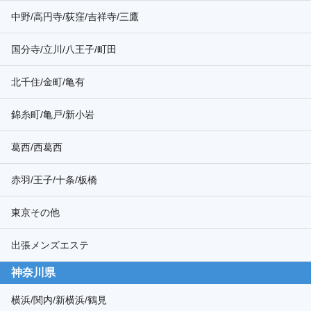
中野/高円寺/荻窪/吉祥寺/三鷹
国分寺/立川/八王子/町田
北千住/金町/亀有
錦糸町/亀戸/新小岩
葛西/西葛西
赤羽/王子/十条/板橋
東京その他
出張メンズエステ
神奈川県
横浜/関内/新横浜/鶴見