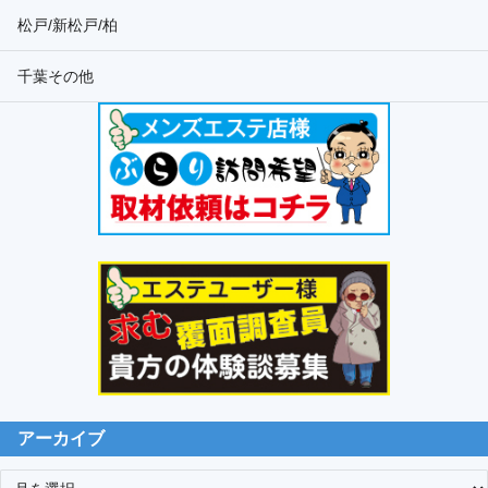
松戸/新松戸/柏
千葉その他
アーカイブ
ア