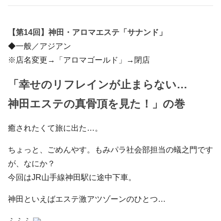
a
wi
n
at
o
車
c
tt
e
e
ck
の
【第14回】神田・アロマエステ「サナンド」
e
er
n
et
旅
◆一般／アジアン
b
a
※店名変更→「アロマゴールド」→閉店
o
o
「幸せのリフレインが止まらない…
k
神田エステの真骨頂を見た！」の巻
癒されたくて旅に出た…。
ちょっと、ごめんやす。もみパラ社会部担当の蟻之門です
が、なにか？
今回はJR山手線神田駅に途中下車。
神田といえばエステ激アツゾーンのひとつ…
ふふふ