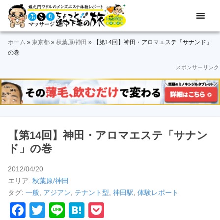
Skip
Skip
Skip
Skip
Skip
メ
ぶ
ン
to
to
to
to
to
ズ
ら
primary
main
primary
secondary
footer
エ
ホーム
»
東京都
»
秋葉原/神田
»
【第14回】神田・アロマエステ「サナンド」
navigation
content
sidebar
sidebar
り
ス
の巻
テ
スポンサーリンク
マ
体
験
ッ
レ
ポ
サ
ー
ト
ー
＆
【第14回】神田・アロマエステ「サナン
動
ジ
ド」の巻
画
途
2012/04/20
エリア:
秋葉原/神田
中
タグ:
一般
,
アジアン
,
テナント型
,
神田駅
,
体験レポート
下
F
T
Li
H
P