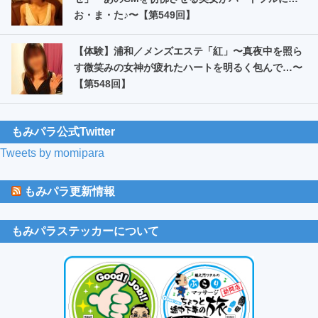
お・ま・た️♪〜【第549回】
【体験】浦和／メンズエステ「紅」〜真夜中を照ら
す微笑みの女神が疲れたハートを明るく包んで…〜
【第548回】
もみパラ公式Twitter
Tweets by momipara
もみパラ更新情報
もみパラステッカーについて