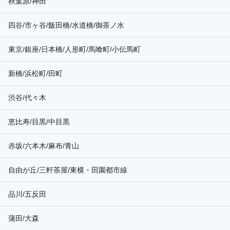
秋葉原/神田
四谷/市ヶ谷/飯田橋/水道橋/御茶ノ水
東京/銀座/日本橋/人形町/馬喰町/小伝馬町
新橋/浜松町/田町
渋谷/代々木
恵比寿/目黒/中目黒
赤坂/六本木/麻布/青山
自由が丘/三軒茶屋/東横・田園都市線
品川/五反田
蒲田/大森