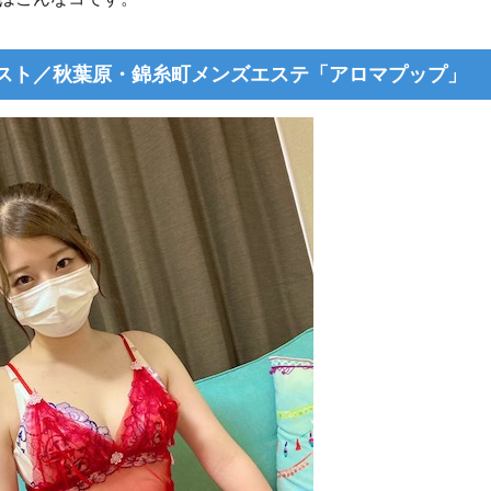
スト／秋葉原・錦糸町メンズエステ「アロマプップ」