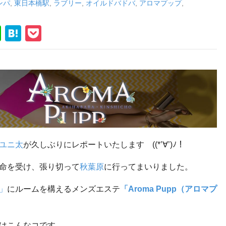
ンパ
,
東日本橋駅
,
ラブリー
,
オイルドバドバ
,
アロマプップ
,
Li
H
P
n
at
o
e
e
ck
n
et
a
ユニ太
が久しぶりにレポートいたします
((*’∀’)
ﾉ！
命を受け、張り切って
秋葉原
に行ってまいりました。
」
にルームを構えるメンズエステ
「
Aroma Pupp
（アロマプ
はこんなコです。