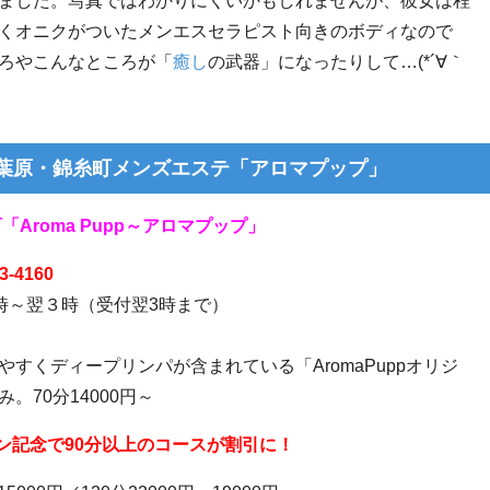
ました。写真ではわかりにくいかもしれませんが、彼女は程
くオニクがついたメンエスセラピスト向きのボディなので
ろやこんなところが「
癒し
の武器」になったりして
…(*´∀
｀
葉原・錦糸町メンズエステ「アロマプップ」
町「
Aroma Pupp
～アロマプップ」
3-4160
時～翌３時（受付翌
3
時まで）
やすくディープリンパが含まれている
「
AromaPupp
オリジ
み。
70
分
14000
円～
ン記念で
90
分以上のコースが割引に！