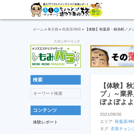
Skip
Skip
Skip
Skip
Skip
メ
ぶ
ン
to
to
to
to
to
ズ
ら
primary
main
primary
secondary
footer
エ
navigation
content
sidebar
sidebar
ホーム
»
東京都
»
秋葉原/神田
»
【体験】秋葉原・錦糸町／メン
り
ス
テ
セ
スポンサーリンク
マ
体
カ
験
ッ
ン
レ
ダ
ポ
サ
リ
ー
ー
ト
ー
検索
サ
＆
【体験】秋
イ
動
キ
ジ
プ」～業界
ド
画
ー
バ
途
ぽよぽよよん
ワ
ー
コンテンツ
中
ー
2021/09/30
エリア:
秋葉原/神
ド
体験レポート
下
タグ:
衣装チェン
検