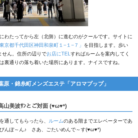
にわたってから左（北側）に進むのがクールです。サイトに
東京都千代田区神田和泉町１
−
１
−
７」
を目指します。歩い
ません。住所の辺りで
お店に
TEL
すればルームを案内してく
は裏通りの落ち着いた場所にあります。ナイスですね。
葉原・錦糸町メンズエステ「アロマプップ」
高山美波ｻﾝとご対面
(♥ω♥*)
を通してもらったら、
ルーム
のある階までエレベーターであ
ぴんぽ～ん
♪
さあ、ごたいめんで～す
(♥ω♥*)