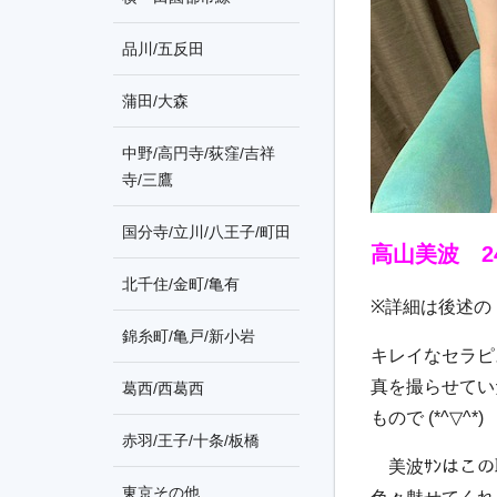
品川/五反田
蒲田/大森
中野/高円寺/荻窪/吉祥
寺/三鷹
国分寺/立川/八王子/町田
高山美波
2
北千住/金町/亀有
※
詳細は後述の
錦糸町/亀戸/新小岩
キレイなセラピ
真を撮らせてい
葛西/西葛西
もので
(*^▽^*)
赤羽/王子/十条/板橋
美波ｻﾝはこの
東京その他