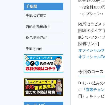
90
分
18000
円
→
千葉県
・指名料
1000
・オプション：
千葉/栄町周辺
[
在籍セラピス
西船橋/船橋/市川
[
部屋のタイプ
[
紙パンツタイ
松戸/新松戸/柏
[
外部リンク
]
千葉その他
オフィシャルサ
オフィシャル
Tw
今回のコース
D
リンパ込みの
に
「衣装チェン
円）」
をトッピ