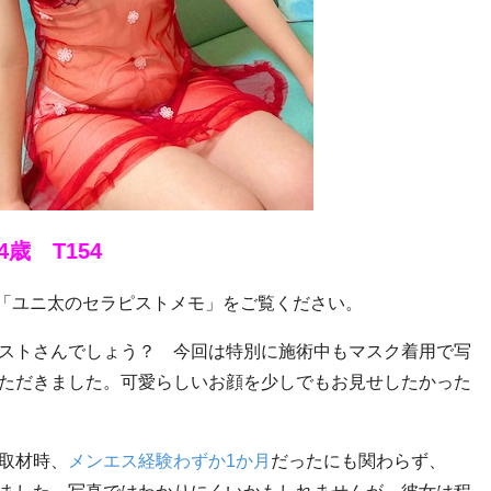
4
歳
T154
「ユニ太のセラピストメモ」をご覧ください。
ストさんでしょう？ 今回は特別に施術中もマスク着用で写
ただきました。可愛らしいお顔を少しでもお見せしたかった
ゞ
取材時、
メンエス経験わずか
1
か月
だったにも関わらず、