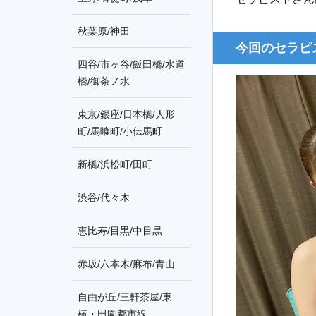
秋葉原/神田
今回のセラピ
四谷/市ヶ谷/飯田橋/水道
橋/御茶ノ水
東京/銀座/日本橋/人形
町/馬喰町/小伝馬町
新橋/浜松町/田町
渋谷/代々木
恵比寿/目黒/中目黒
赤坂/六本木/麻布/青山
自由が丘/三軒茶屋/東
横・田園都市線