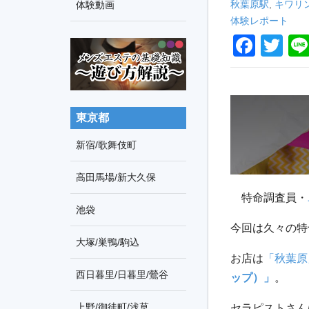
車
秋葉原駅
,
キワリ
体験動画
索
体験レポート
の
F
T
旅
a
wi
c
tt
e
er
東京都
b
新宿/歌舞伎町
o
o
高田馬場/新大久保
k
特命調査員・
池袋
今回は久々の特
大塚/巣鴨/駒込
お店は
「秋葉原
西日暮里/日暮里/鶯谷
ップ）」
。
上野/御徒町/浅草
セラピストさん