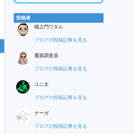
投稿者
蟻之門ワタル
蟻
ブログの投稿記事を見る
之
覆面調査員
門
（あ
も
ブログの投稿記事を見る
り
み
の
ユニ太
パ
と）
ラ
ユ
ブログの投稿記事を見る
ワ
覆
ニ
タ
面
ナーガ
太:
ル:
調
ナ
ブログの投稿記事を見る
査