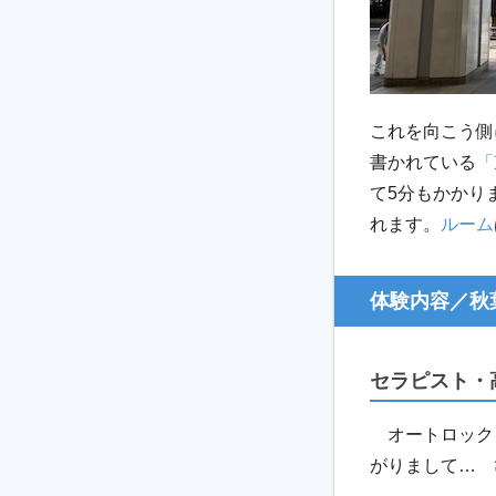
これを向こう側
書かれている
「
て
5
分もかかり
れます。
ルーム
体験内容／秋
セラピスト・
オートロック
がりまして
…