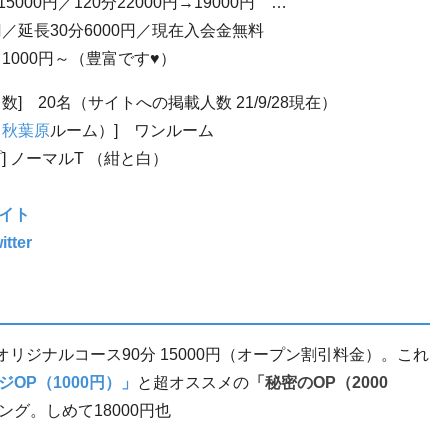
15000
円／
120
分
22000
円
→19000
円
…
円／延長
30
分
6000
円／現在入会金無料
1000
円～（豊富です
♥
）
ト数
]
20
名（サイトへの掲載人数
21/9/28
現在）
（
秋葉原
ルーム）
]
ワンルーム
プ
]
ノーマル
T
（紺と白）
イト
itter
オリジナルコース
90
分
15000
円（オープン割引料金）。これ
ジ
OP
（
1000
円）」
と超オススメの
「秘密の
OP
（
2000
ング。しめて
18000
円也