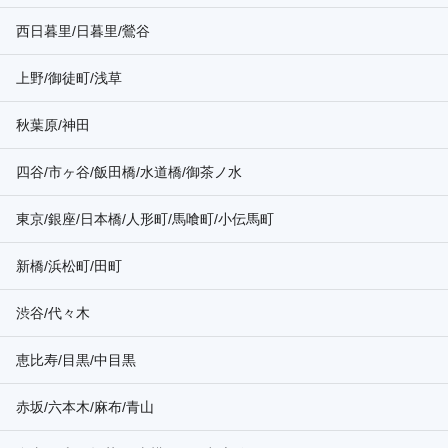
西日暮里/日暮里/鶯谷
上野/御徒町/浅草
秋葉原/神田
四谷/市ヶ谷/飯田橋/水道橋/御茶ノ水
東京/銀座/日本橋/人形町/馬喰町/小伝馬町
新橋/浜松町/田町
渋谷/代々木
恵比寿/目黒/中目黒
赤坂/六本木/麻布/青山