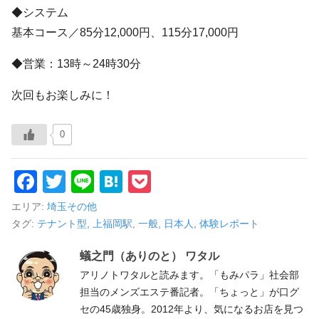
◆システム
基本コース／85分12,000円、115分17,000円
◆営業：13時～24時30分
次回もお楽しみに！
0
F
T
Li
H
P
a
wi
n
at
o
エリア:
埼玉その他
c
tt
e
e
ck
タグ:
テナント型
,
上福岡駅
,
一般
,
日本人
,
体験レポート
e
er
n
et
蟻之門（ありのと） ワタル
b
a
アリノトワタルと読みます。「もみパラ」社会部
o
担当のメンズエステ番記者。「ちょっと」が口グ
セの45歳独身。2012年より、気になるお店を見つ
o