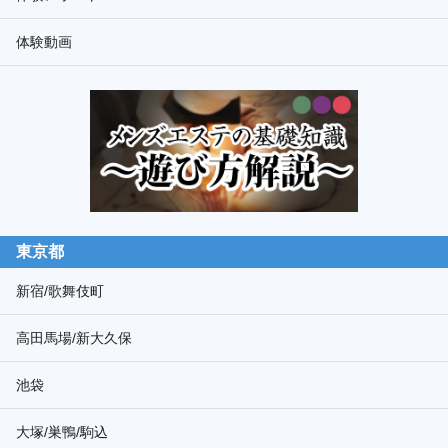
検
体験動画
索
東京都
新宿/歌舞伎町
高田馬場/新大久保
池袋
大塚/巣鴨/駒込