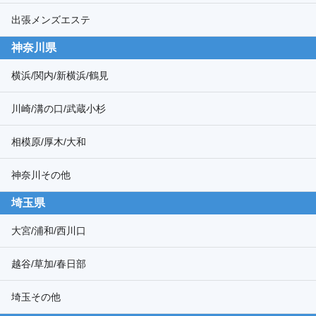
出張メンズエステ
神奈川県
横浜/関内/新横浜/鶴見
川崎/溝の口/武蔵小杉
相模原/厚木/大和
神奈川その他
埼玉県
大宮/浦和/西川口
越谷/草加/春日部
埼玉その他