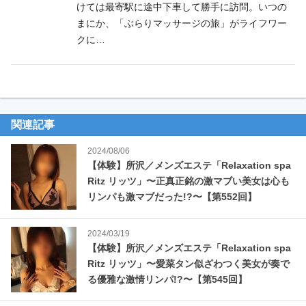
けては最寄駅に途中下車して勝手に訪問。いつの
k
まにか、「ぶらりマッサージの旅」がライフワー
クに…
関連記事
2024/08/06
【体験】所沢／メンズエステ「Relaxation spa
Ritz リッツ」〜正真正銘の激マブい美女は心も
リンパも激マブだった!?〜【第552回】
2024/03/19
【体験】所沢／メンズエステ「Relaxation spa
Ritz リッツ」〜愛菜タン似ざわつく美女が奏で
る優雅な激情リンパ!?〜【第545回】