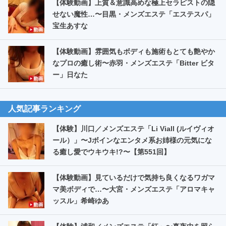
【体験動画】上質＆意識高めな極上セラピストの隠
せない魔性…〜目黒・メンズエステ「エステスパ」
宝生あすな
【体験動画】雰囲気もボディも施術もとても艶やか
なプロの癒し術〜赤羽・メンズエステ「Bitter ビタ
ー」日なた
人気記事ランキング
【体験】川口／メンズエステ「Li Viall (ルイヴィオ
ール）」〜Jボインなエンタメ系お姉様の元気にな
る癒し愛でウキウキ!?〜【第551回】
【体験動画】見ているだけで気持ち良くなるワガマ
マ美ボディで…〜大宮・メンズエステ「アロマキャ
ッスル」希崎ゆあ