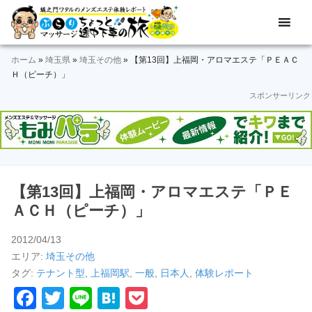
Skip
Skip
Skip
Skip
Skip
メ
ぶ
ン
to
to
to
to
to
ズ
ら
primary
main
primary
secondary
footer
エ
ホーム
»
埼玉県
»
埼玉その他
»
【第13回】上福岡・アロマエステ「ＰＥＡＣ
navigation
content
sidebar
sidebar
り
ス
Ｈ（ピーチ）」
テ
スポンサーリンク
マ
体
験
ッ
レ
ポ
サ
ー
ト
ー
＆
【第13回】上福岡・アロマエステ「ＰＥ
動
ジ
ＡＣＨ（ピーチ）」
画
途
2012/04/13
エリア:
埼玉その他
中
タグ:
テナント型
,
上福岡駅
,
一般
,
日本人
,
体験レポート
下
F
T
Li
H
P