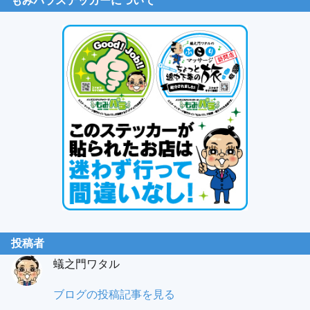
もみパラステッカーについて
投稿者
蟻之門ワタル
蟻
ブログの投稿記事を見る