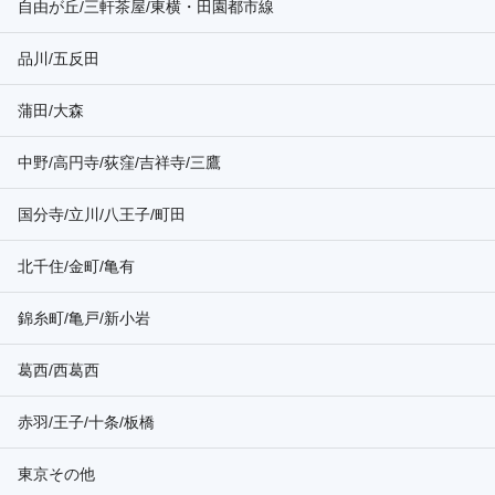
自由が丘/三軒茶屋/東横・田園都市線
品川/五反田
蒲田/大森
中野/高円寺/荻窪/吉祥寺/三鷹
国分寺/立川/八王子/町田
北千住/金町/亀有
錦糸町/亀戸/新小岩
葛西/西葛西
赤羽/王子/十条/板橋
東京その他