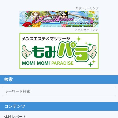
運
スポンサーリンク
営:
セ
スポンサーリンク
カ
ン
ダ
リ
ー
サ
イ
ド
検索
バ
キ
ー
ー
ワ
コンテンツ
ー
ド
体験レポート