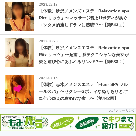
2023/12/18
【体験】所沢／メンズエステ「Relaxation spa
Ritz リッツ」〜マッサージ魂とHボディが紡ぐ
エンタメ的癒しドラマに感涙!?〜【第543回】
2023/10/20
【体験】所沢／メンズエステ「Relaxation spa
Ritz リッツ」〜超癒し系テクニシャンな美女が
愛と遊び心にあふれるリンパ!?〜【第538回】
2021/07/16
【体験】志木／メンズエステ「Fluer SPA フル
ールスパ」〜セクシーGボディなぬくもりとご
奉仕心ゆえの攻め!?な癒し〜【第442回】
スポンサーリンク