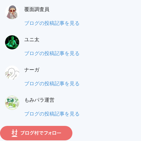
之
覆面調査員
門
（あ
も
ブログの投稿記事を見る
り
み
の
ユニ太
パ
と）
ラ
ユ
ブログの投稿記事を見る
ワ
覆
ニ
タ
面
ナーガ
太:
ル:
調
ナ
ブログの投稿記事を見る
査
ー
員:
もみパラ運営
ガ:
も
ブログの投稿記事を見る
み
パ
ラ