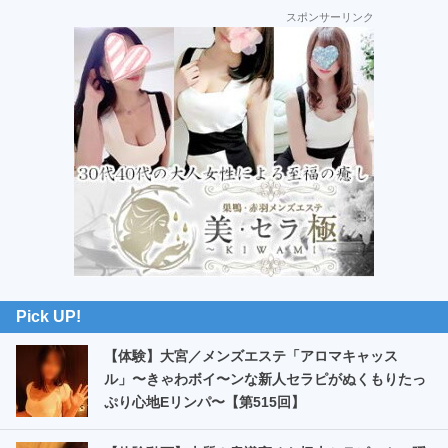
最
スポンサーリンク
初
の
サ
イ
ド
バ
ー
Pick UP!
【体験】大宮／メンズエステ「アロマキャッス
ル」〜きゃわボイ〜ンな新人セラピがぬくもりたっ
ぷり心地Eリンパ〜【第515回】