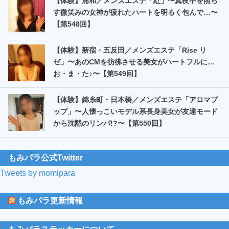
【体験】浦和／メンズエステ「紅」〜真夜中を照ら
す微笑みの女神が疲れたハートを明るく包んで…〜
【第548回】
【体験】新宿・五反田／メンズエステ「Rise リ
ゼ」〜あのCMを彷彿させる美女がハートフルに…
お・ま・た️♪〜【第549回】
【体験】錦糸町・日本橋／メンズエステ「アロマプ
ップ」〜人懐っこいモデル系長身美女が友達モード
から沈黙のリンパ!?〜【第550回】
もみパラ公式Twitter
Tweets by momipara
もみパラ更新情報