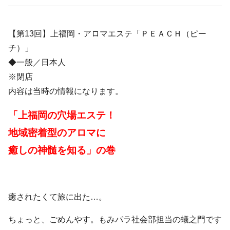
a
wi
n
at
o
車
c
tt
e
e
ck
の
【第13回】上福岡・アロマエステ「ＰＥＡＣＨ（ピー
e
er
n
et
旅
チ）」
b
a
◆一般／日本人
o
※閉店
o
内容は当時の情報になります。
k
「上福岡の穴場エステ！
地域密着型のアロマに
癒しの神髄を知る」の巻
癒されたくて旅に出た…。
ちょっと、ごめんやす。もみパラ社会部担当の蟻之門です