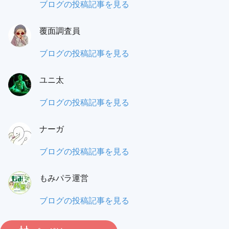
蟻
ブログの投稿記事を見る
之
覆面調査員
門
（あ
も
ブログの投稿記事を見る
り
み
の
ユニ太
パ
と）
ラ
ユ
ブログの投稿記事を見る
ワ
覆
ニ
タ
面
ナーガ
太:
ル:
調
ナ
ブログの投稿記事を見る
査
ー
員:
もみパラ運営
ガ:
も
ブログの投稿記事を見る
み
パ