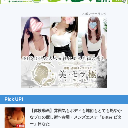
車
の
最
スポンサーリンク
初
旅
の
サ
イ
ド
バ
ー
Pick UP!
【体験動画】雰囲気もボディも施術もとても艶やか
なプロの癒し術〜赤羽・メンズエステ「Bitter ビタ
ー」日なた