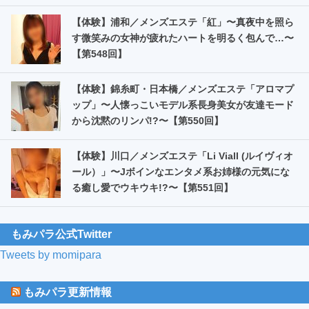
【体験】浦和／メンズエステ「紅」〜真夜中を照ら
す微笑みの女神が疲れたハートを明るく包んで…〜
【第548回】
【体験】錦糸町・日本橋／メンズエステ「アロマプ
ップ」〜人懐っこいモデル系長身美女が友達モード
から沈黙のリンパ!?〜【第550回】
【体験】川口／メンズエステ「Li Viall (ルイヴィオ
ール）」〜Jボインなエンタメ系お姉様の元気にな
る癒し愛でウキウキ!?〜【第551回】
もみパラ公式Twitter
Tweets by momipara
もみパラ更新情報