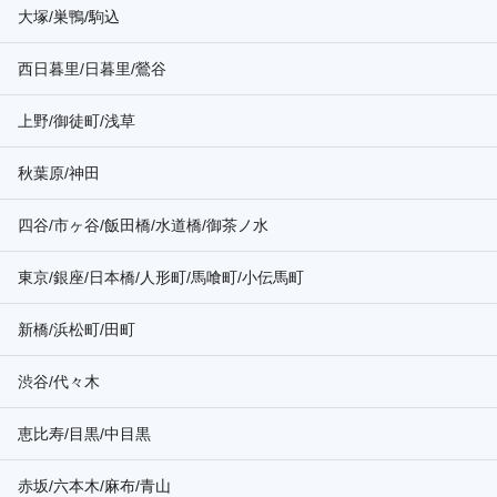
大塚/巣鴨/駒込
西日暮里/日暮里/鶯谷
上野/御徒町/浅草
秋葉原/神田
四谷/市ヶ谷/飯田橋/水道橋/御茶ノ水
東京/銀座/日本橋/人形町/馬喰町/小伝馬町
新橋/浜松町/田町
渋谷/代々木
恵比寿/目黒/中目黒
赤坂/六本木/麻布/青山