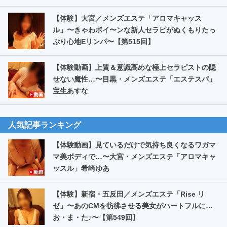
【体験】大宮／メンズエステ「アロマキャッス
ル」〜きゃわボイ〜ンな新人セラピがぬくもりたっ
ぷり心地Eリンパ〜【第515回】
【体験動画】上質＆意識高めな極上セラピストの隠
せない魔性…〜目黒・メンズエステ「エステスパ」
宝生あすな
人気記事ランキング
【体験動画】見ているだけで気持ち良くなるワガマ
マ美ボディで…〜大宮・メンズエステ「アロマキャ
ッスル」希崎ゆあ
【体験】新宿・五反田／メンズエステ「Rise リ
ゼ」〜あのCMを彷彿させる美女がハートフルに…
お・ま・た️♪〜【第549回】