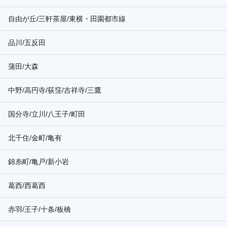
自由が丘/三軒茶屋/東横・田園都市線
品川/五反田
蒲田/大森
中野/高円寺/荻窪/吉祥寺/三鷹
国分寺/立川/八王子/町田
北千住/金町/亀有
錦糸町/亀戸/新小岩
葛西/西葛西
赤羽/王子/十条/板橋