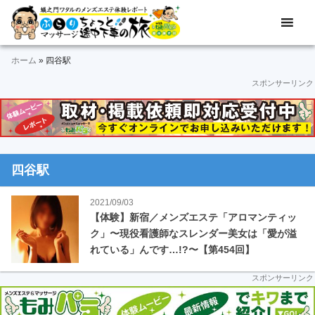
Skip
Skip
Skip
Skip
Skip
メ
ぶ
ン
to
to
to
to
to
ズ
ら
primary
main
primary
secondary
footer
エ
ホーム
»
四谷駅
navigation
content
sidebar
sidebar
り
ス
スポンサーリンク
テ
マ
体
験
ッ
レ
ポ
サ
ー
四谷駅
ト
ー
＆
2021/09/03
動
ジ
【体験】新宿／メンズエステ「アロマンティッ
画
ク」〜現役看護師なスレンダー美女は「愛が溢
途
れている」んです…!?〜【第454回】
中
スポンサーリンク
下