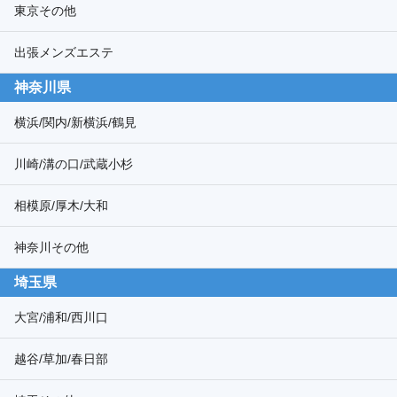
東京その他
出張メンズエステ
神奈川県
横浜/関内/新横浜/鶴見
川崎/溝の口/武蔵小杉
相模原/厚木/大和
神奈川その他
埼玉県
大宮/浦和/西川口
越谷/草加/春日部