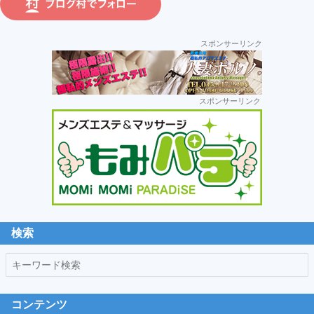
ラ
運
スポンサーリンク
営:
セ
スポンサーリンク
カ
ン
ダ
リ
ー
サ
イ
ド
検索
バ
キ
ー
ー
ワ
コンテンツ
ー