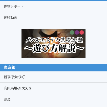
ド
体験レポート
検
体験動画
索
東京都
新宿/歌舞伎町
高田馬場/新大久保
池袋