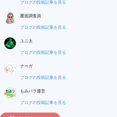
蟻
ブログの投稿記事を見る
之
覆面調査員
門
（あ
も
ブログの投稿記事を見る
り
み
の
ユニ太
パ
と）
ラ
ユ
ブログの投稿記事を見る
ワ
覆
ニ
タ
面
ナーガ
太:
ル:
調
ナ
ブログの投稿記事を見る
査
ー
員:
もみパラ運営
ガ:
も
ブログの投稿記事を見る
み
パ