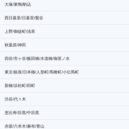
大塚/巣鴨/駒込
西日暮里/日暮里/鶯谷
上野/御徒町/浅草
秋葉原/神田
四谷/市ヶ谷/飯田橋/水道橋/御茶ノ水
東京/銀座/日本橋/人形町/馬喰町/小伝馬町
新橋/浜松町/田町
渋谷/代々木
恵比寿/目黒/中目黒
赤坂/六本木/麻布/青山