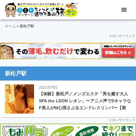
Skip
Skip
Skip
Skip
Skip
メ
ぶ
ン
to
to
to
to
to
ズ
ら
primary
main
primary
secondary
footer
エ
ホーム
»
新松戸駅
navigation
content
sidebar
sidebar
り
ス
スポンサーリンク
テ
マ
体
験
ッ
レ
ポ
サ
ー
新松戸駅
ト
ー
＆
2021/07/02
動
ジ
【体験】新松戸／メンズエステ「男を癒す大人
画
SPA the LEON レオン」〜アニメ声でSキャラな
途
F美人がM心揺さぶるエンドレスリンパ〜【第
中
438回】
スポンサーリンク
下