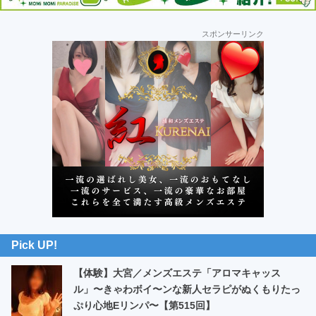
車
の
最
スポンサーリンク
初
旅
の
サ
イ
ド
バ
ー
Pick UP!
【体験】大宮／メンズエステ「アロマキャッス
ル」〜きゃわボイ〜ンな新人セラピがぬくもりたっ
ぷり心地Eリンパ〜【第515回】