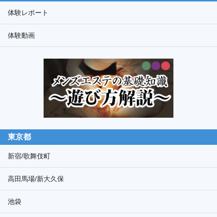
ド
体験レポート
検
体験動画
索
東京都
新宿/歌舞伎町
高田馬場/新大久保
池袋