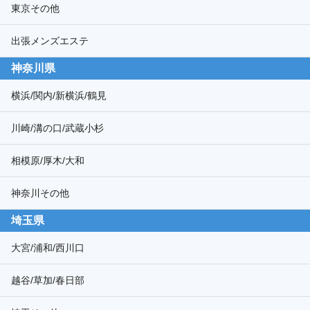
東京その他
出張メンズエステ
神奈川県
横浜/関内/新横浜/鶴見
川崎/溝の口/武蔵小杉
相模原/厚木/大和
神奈川その他
埼玉県
大宮/浦和/西川口
越谷/草加/春日部