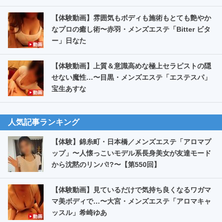
【体験動画】雰囲気もボディも施術もとても艶やか
なプロの癒し術〜赤羽・メンズエステ「Bitter ビタ
ー」日なた
【体験動画】上質＆意識高めな極上セラピストの隠
せない魔性…〜目黒・メンズエステ「エステスパ」
宝生あすな
人気記事ランキング
【体験】錦糸町・日本橋／メンズエステ「アロマプ
ップ」〜人懐っこいモデル系長身美女が友達モード
から沈黙のリンパ!?〜【第550回】
【体験動画】見ているだけで気持ち良くなるワガマ
マ美ボディで…〜大宮・メンズエステ「アロマキャ
ッスル」希崎ゆあ