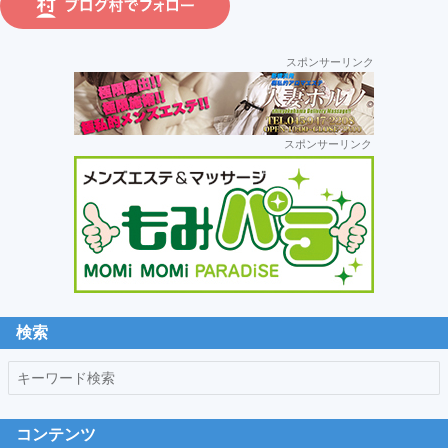
ラ
運
スポンサーリンク
営:
セ
スポンサーリンク
カ
ン
ダ
リ
ー
サ
イ
ド
検索
バ
キ
ー
ー
ワ
コンテンツ
ー