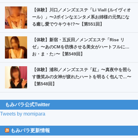
【体験】川口／メンズエステ「Li Viall (ルイヴィオ
ール）」〜Jボインなエンタメ系お姉様の元気にな
る癒し愛でウキウキ!?〜【第551回】
【体験】新宿・五反田／メンズエステ「Rise リ
ゼ」〜あのCMを彷彿させる美女がハートフルに…
お・ま・た️♪〜【第549回】
【体験】浦和／メンズエステ「紅」〜真夜中を照ら
す微笑みの女神が疲れたハートを明るく包んで…〜
【第548回】
もみパラ公式Twitter
Tweets by momipara
もみパラ更新情報