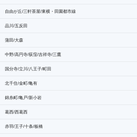
自由が丘/三軒茶屋/東横・田園都市線
品川/五反田
蒲田/大森
中野/高円寺/荻窪/吉祥寺/三鷹
国分寺/立川/八王子/町田
北千住/金町/亀有
錦糸町/亀戸/新小岩
葛西/西葛西
赤羽/王子/十条/板橋