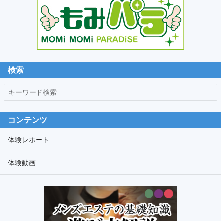
ダ
リ
ー
サ
イ
ド
検索
バ
キ
ー
ー
ワ
コンテンツ
ー
ド
体験レポート
検
体験動画
索