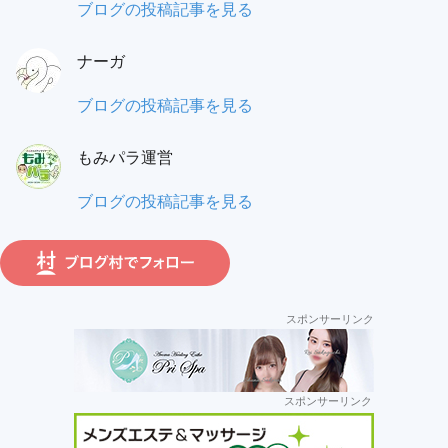
ユ
ブログの投稿記事を見る
ワ
覆
ニ
タ
面
ナーガ
太:
ル:
調
ナ
ブログの投稿記事を見る
査
ー
員:
もみパラ運営
ガ:
も
ブログの投稿記事を見る
み
パ
ラ
運
スポンサーリンク
営:
セ
スポンサーリンク
カ
ン