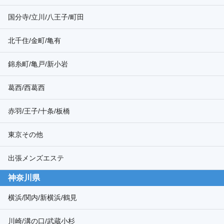
国分寺/立川/八王子/町田
北千住/金町/亀有
錦糸町/亀戸/新小岩
葛西/西葛西
赤羽/王子/十条/板橋
東京その他
出張メンズエステ
神奈川県
横浜/関内/新横浜/鶴見
川崎/溝の口/武蔵小杉