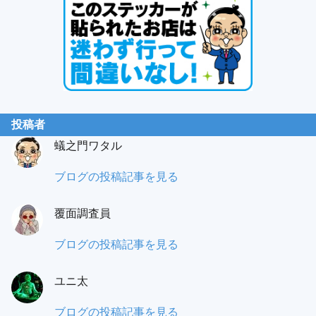
投稿者
蟻之門ワタル
蟻
ブログの投稿記事を見る
之
覆面調査員
門
（あ
も
ブログの投稿記事を見る
り
み
の
ユニ太
パ
と）
ラ
ユ
ブログの投稿記事を見る
ワ