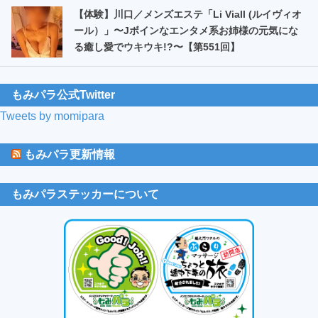
【体験】川口／メンズエステ「Li Viall (ルイヴィオ
ール）」〜Jボインなエンタメ系お姉様の元気にな
る癒し愛でウキウキ!?〜【第551回】
もみパラ公式Twitter
Tweets by momipara
もみパラ更新情報
もみパラステッカーについて