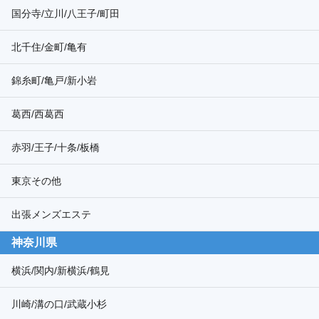
国分寺/立川/八王子/町田
北千住/金町/亀有
錦糸町/亀戸/新小岩
葛西/西葛西
赤羽/王子/十条/板橋
東京その他
出張メンズエステ
神奈川県
横浜/関内/新横浜/鶴見
川崎/溝の口/武蔵小杉