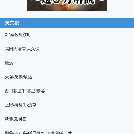
東京都
新宿/歌舞伎町
高田馬場/新大久保
池袋
大塚/巣鴨/駒込
西日暮里/日暮里/鶯谷
上野/御徒町/浅草
秋葉原/神田
四谷/市ヶ谷/飯田橋/水道橋/御茶ノ水