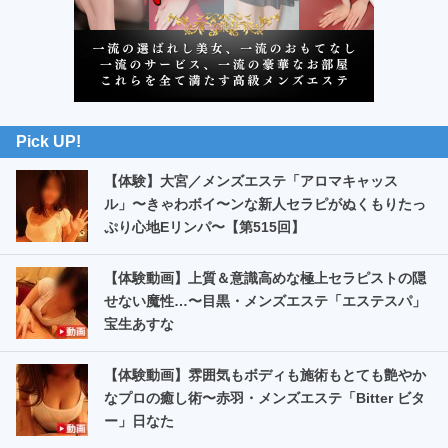
Pick UP!
【体験】大宮／メンズエステ「アロマキャッス
ル」〜きゃわボイ〜ンな新人セラピがぬくもりたっ
ぷり心地Eリンパ〜【第515回】
【体験動画】上質＆意識高めな極上セラピストの隠
せない魔性…〜目黒・メンズエステ「エステスパ」
宝生あすな
【体験動画】雰囲気もボディも施術もとても艶やか
なプロの癒し術〜赤羽・メンズエステ「Bitter ビタ
ー」日なた