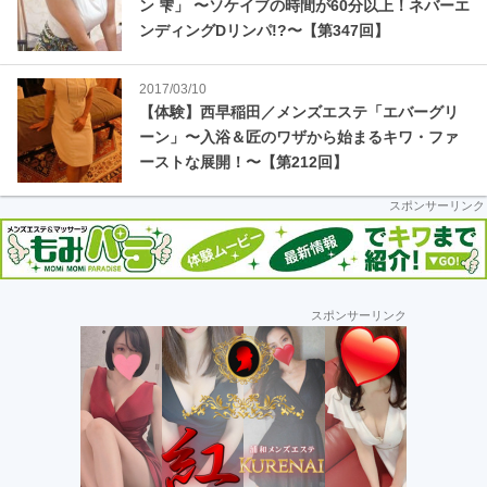
車
ン 雫」 〜ソケイブの時間が60分以上！ネバーエ
ンディングDリンパ!?〜【第347回】
の
旅
2017/03/10
【体験】西早稲田／メンズエステ「エバーグリ
ーン」〜入浴＆匠のワザから始まるキワ・ファ
ーストな展開！〜【第212回】
スポンサーリンク
最
スポンサーリンク
初
の
サ
イ
ド
バ
ー