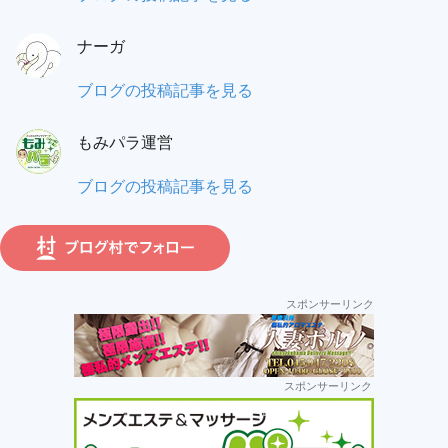
覆
ニ
タ
面
ナーガ
太:
ル:
調
ナ
ブログの投稿記事を見る
査
ー
員:
もみパラ運営
ガ:
も
ブログの投稿記事を見る
み
パ
ラ
運
スポンサーリンク
営:
セ
スポンサーリンク
カ
ン