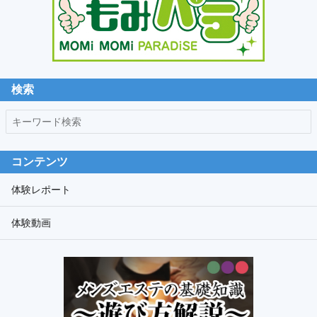
ダ
リ
ー
サ
イ
ド
検索
バ
キ
ー
ー
ワ
コンテンツ
ー
ド
体験レポート
検
体験動画
索