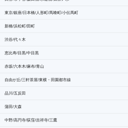
東京/銀座/日本橋/人形町/馬喰町/小伝馬町
新橋/浜松町/田町
渋谷/代々木
恵比寿/目黒/中目黒
赤坂/六本木/麻布/青山
自由が丘/三軒茶屋/東横・田園都市線
品川/五反田
蒲田/大森
中野/高円寺/荻窪/吉祥寺/三鷹