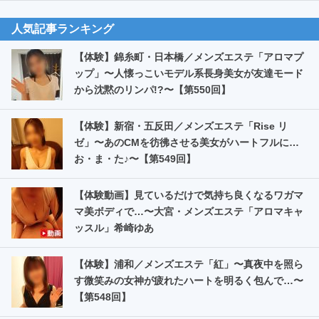
人気記事ランキング
【体験】錦糸町・日本橋／メンズエステ「アロマプ
ップ」〜人懐っこいモデル系長身美女が友達モード
から沈黙のリンパ!?〜【第550回】
【体験】新宿・五反田／メンズエステ「Rise リ
ゼ」〜あのCMを彷彿させる美女がハートフルに…
お・ま・た️♪〜【第549回】
【体験動画】見ているだけで気持ち良くなるワガマ
マ美ボディで…〜大宮・メンズエステ「アロマキャ
ッスル」希崎ゆあ
【体験】浦和／メンズエステ「紅」〜真夜中を照ら
す微笑みの女神が疲れたハートを明るく包んで…〜
【第548回】