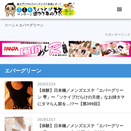
Skip
Skip
Skip
Skip
Skip
メ
ぶ
ン
to
to
to
to
to
ズ
ら
primary
main
primary
secondary
footer
エ
ホーム
»
エバーグリーン
navigation
content
sidebar
sidebar
り
ス
スポンサーリンク
テ
マ
体
験
ッ
レ
ポ
サ
ー
エバーグリーン
ト
ー
＆
2020/12/15
動
ジ
【体験】日本橋／メンズエステ「エバーグリー
画
ン 雫」〜「ソケイブだらけの天使」なお姉タマ
途
にタマらん節を…!?〜【第399回】
中
2019/12/17
下
【体験】日本橋／メンズエステ「エバーグリー