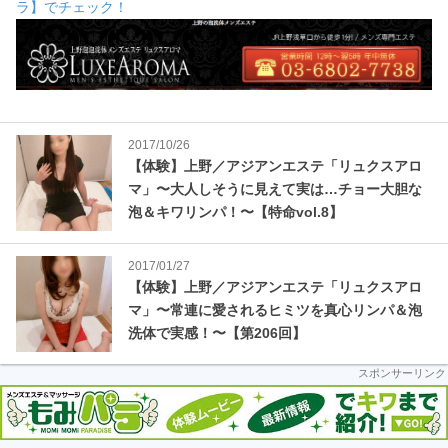
車
ラ】でチェック！
の
旅
2017/10/26
【体験】上野／アジアンエステ「リュクスアロ
マ」〜大人しそうに見えて実は…チョー大胆な
泡＆キワリンパ！〜【特命vol.8】
2017/01/27
【体験】上野／アジアンエステ「リュクスアロ
マ」〜常連に愛されるヒミツを真心リンパ＆泡
洗体で実感！〜【第206回】
スポンサーリンク