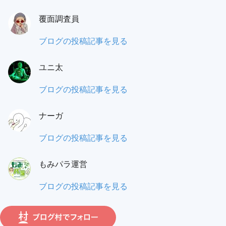
之
覆面調査員
門
（あ
も
ブログの投稿記事を見る
り
み
の
ユニ太
パ
と）
ラ
ユ
ブログの投稿記事を見る
ワ
覆
ニ
タ
面
ナーガ
太:
ル:
調
ナ
ブログの投稿記事を見る
査
ー
員:
もみパラ運営
ガ:
も
ブログの投稿記事を見る
み
パ