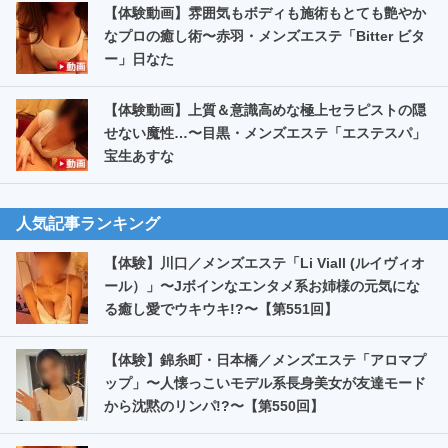
【体験動画】雰囲気もボディも施術もとても艶やか
なプロの癒し術〜赤羽・メンズエステ「Bitter ビタ
ー」日なた
【体験動画】上質＆意識高めな極上セラピストの隠
せない魔性…〜目黒・メンズエステ「エステスパ」
宝生あすな
人気記事ランキング
【体験】川口／メンズエステ「Li Viall (ルイヴィオ
ール）」〜Jボインなエンタメ系お姉様の元気にな
る癒し愛でウキウキ!?〜【第551回】
【体験】錦糸町・日本橋／メンズエステ「アロマプ
ップ」〜人懐っこいモデル系長身美女が友達モード
から沈黙のリンパ!?〜【第550回】