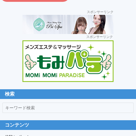
ラ
運
スポンサーリンク
営:
セ
スポンサーリンク
カ
ン
ダ
リ
ー
サ
イ
ド
検索
バ
キ
ー
ー
ワ
コンテンツ
ー