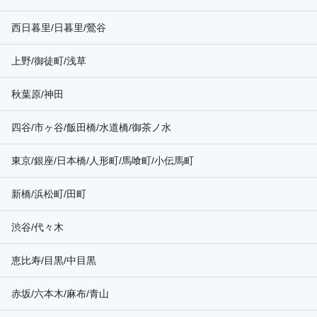
西日暮里/日暮里/鶯谷
上野/御徒町/浅草
秋葉原/神田
四谷/市ヶ谷/飯田橋/水道橋/御茶ノ水
東京/銀座/日本橋/人形町/馬喰町/小伝馬町
新橋/浜松町/田町
渋谷/代々木
恵比寿/目黒/中目黒
赤坂/六本木/麻布/青山