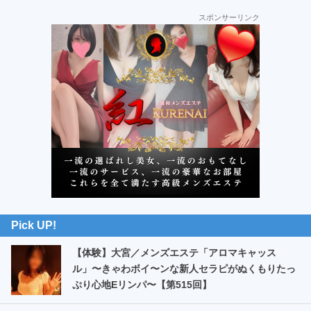
最
スポンサーリンク
初
の
サ
イ
ド
バ
ー
Pick UP!
【体験】大宮／メンズエステ「アロマキャッス
ル」〜きゃわボイ〜ンな新人セラピがぬくもりたっ
ぷり心地Eリンパ〜【第515回】