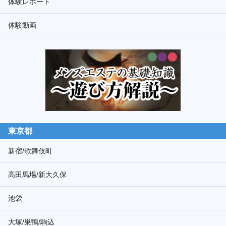
ド
体験レポート
検
体験動画
索
東京都
新宿/歌舞伎町
高田馬場/新大久保
池袋
大塚/巣鴨/駒込