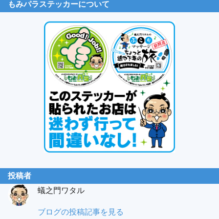
もみパラステッカーについて
投稿者
蟻之門ワタル
蟻
ブログの投稿記事を見る