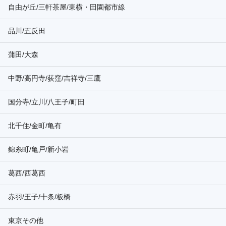
自由が丘/三軒茶屋/東横・田園都市線
品川/五反田
蒲田/大森
中野/高円寺/荻窪/吉祥寺/三鷹
国分寺/立川/八王子/町田
北千住/金町/亀有
錦糸町/亀戸/新小岩
葛西/西葛西
赤羽/王子/十条/板橋
東京その他