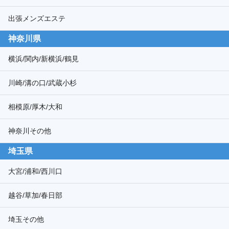
出張メンズエステ
神奈川県
横浜/関内/新横浜/鶴見
川崎/溝の口/武蔵小杉
相模原/厚木/大和
神奈川その他
埼玉県
大宮/浦和/西川口
越谷/草加/春日部
埼玉その他