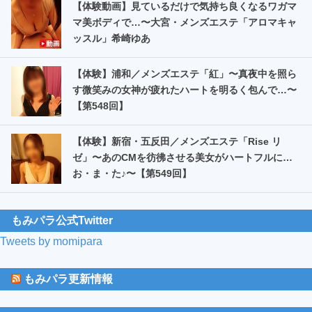
【体験動画】見ているだけで気持ち良くなるワガマ
マ美ボディで…〜大宮・メンズエステ「アロマキャ
ッスル」希崎ゆあ
【体験】浦和／メンズエステ「紅」〜真夜中を照ら
す微笑みの女神が疲れたハートを明るく包んで…〜
【第548回】
【体験】新宿・五反田／メンズエステ「Rise リ
ゼ」〜あのCMを彷彿させる美女がハートフルに…
お・ま・た️♪〜【第549回】
もみパラ公式Twitter
Tweets by momipara
もみパラ更新情報