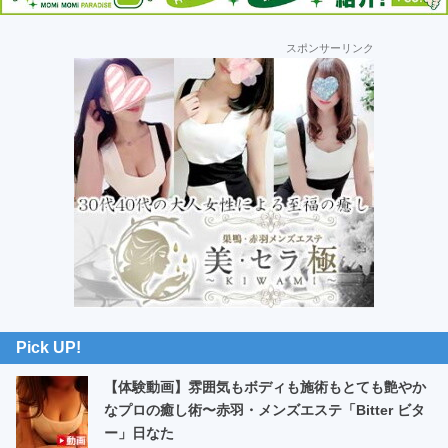
車
の
最
スポンサーリンク
初
旅
の
サ
イ
ド
バ
ー
Pick UP!
【体験動画】雰囲気もボディも施術もとても艶やか
なプロの癒し術〜赤羽・メンズエステ「Bitter ビタ
ー」日なた