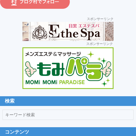
ラ
運
スポンサーリンク
営:
セ
スポンサーリンク
カ
ン
ダ
リ
ー
サ
イ
ド
検索
バ
キ
ー
ー
ワ
コンテンツ
ー