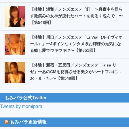
【体験】浦和／メンズエステ「紅」〜真夜中を照ら
す微笑みの女神が疲れたハートを明るく包んで…〜
【第548回】
【体験】川口／メンズエステ「Li Viall (ルイヴィオ
ール）」〜Jボインなエンタメ系お姉様の元気にな
る癒し愛でウキウキ!?〜【第551回】
【体験】新宿・五反田／メンズエステ「Rise リ
ゼ」〜あのCMを彷彿させる美女がハートフルに…
お・ま・た️♪〜【第549回】
もみパラ公式Twitter
Tweets by momipara
もみパラ更新情報