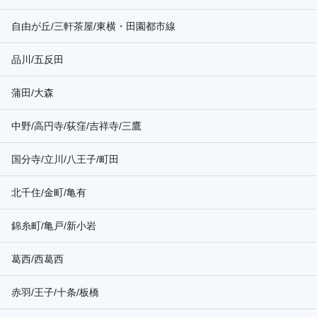
自由が丘/三軒茶屋/東横・田園都市線
品川/五反田
蒲田/大森
中野/高円寺/荻窪/吉祥寺/三鷹
国分寺/立川/八王子/町田
北千住/金町/亀有
錦糸町/亀戸/新小岩
葛西/西葛西
赤羽/王子/十条/板橋