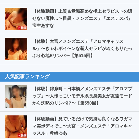
【体験動画】上質＆意識高めな極上セラピストの隠
せない魔性…〜目黒・メンズエステ「エステスパ」
宝生あすな
【体験】大宮／メンズエステ「アロマキャッス
ル」〜きゃわボイ〜ンな新人セラピがぬくもりたっ
ぷり心地Eリンパ〜【第515回】
人気記事ランキング
【体験】錦糸町・日本橋／メンズエステ「アロマプ
ップ」〜人懐っこいモデル系長身美女が友達モード
から沈黙のリンパ!?〜【第550回】
【体験動画】見ているだけで気持ち良くなるワガマ
マ美ボディで…〜大宮・メンズエステ「アロマキャ
ッスル」希崎ゆあ