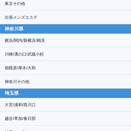
東京その他
出張メンズエステ
神奈川県
横浜/関内/新横浜/鶴見
川崎/溝の口/武蔵小杉
相模原/厚木/大和
神奈川その他
埼玉県
大宮/浦和/西川口
越谷/草加/春日部