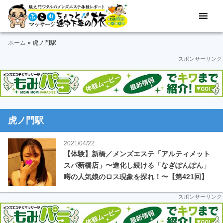
Skip
Skip
Skip
Skip
Skip
メ
ぶ
ン
to
to
to
to
to
ズ
ら
primary
main
primary
secondary
footer
エ
ホーム
»
虎ノ門駅
navigation
content
sidebar
sidebar
り
ス
スポンサーリンク
テ
マ
体
験
ッ
レ
ポ
サ
ー
虎ノ門駅
ト
ー
＆
2021/04/22
動
ジ
【体験】新橋／メンズエステ「アルティメット
画
スパ新橋店」〜進化し続ける「なぎぽんぽん」
途
噂の人気娘のロス現象を探れ！〜【第421回】
中
スポンサーリンク
下