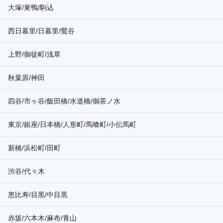
大塚/巣鴨/駒込
西日暮里/日暮里/鶯谷
上野/御徒町/浅草
秋葉原/神田
四谷/市ヶ谷/飯田橋/水道橋/御茶ノ水
東京/銀座/日本橋/人形町/馬喰町/小伝馬町
新橋/浜松町/田町
渋谷/代々木
恵比寿/目黒/中目黒
赤坂/六本木/麻布/青山