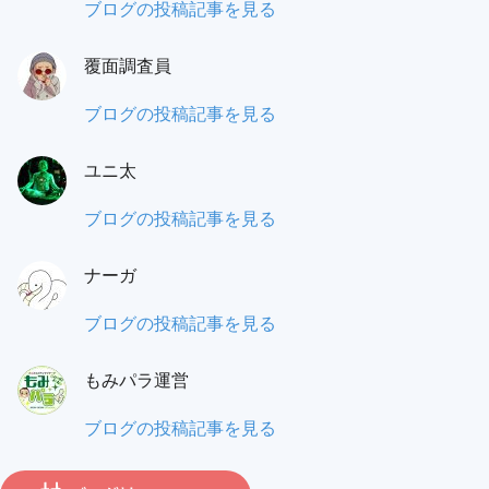
蟻
ブログの投稿記事を見る
之
覆面調査員
門
（あ
も
ブログの投稿記事を見る
り
み
の
ユニ太
パ
と）
ラ
ユ
ブログの投稿記事を見る
ワ
覆
ニ
タ
面
ナーガ
太:
ル:
調
ナ
ブログの投稿記事を見る
査
ー
員:
もみパラ運営
ガ:
も
ブログの投稿記事を見る
み
パ