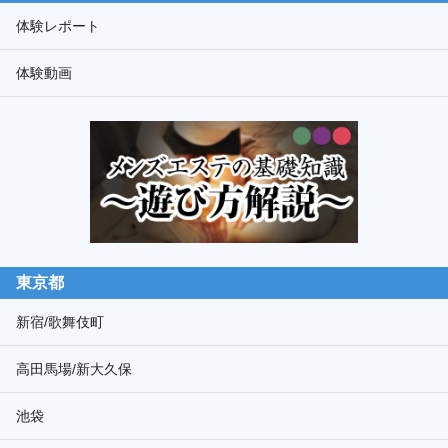
ド
体験レポート
検
体験動画
索
東京都
新宿/歌舞伎町
高田馬場/新大久保
池袋