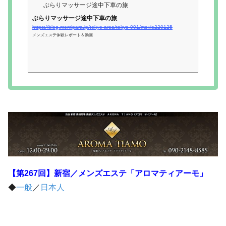
ぶらりマッサージ途中下車の旅
ぶらりマッサージ途中下車の旅
https://blog.momipara.jp/tokyo-area/tokyo-001/movie220125
メンズエステ体験レポート＆動画
【第267回】新宿／メンズエステ「アロマティアーモ」
◆
一般
／
日本人