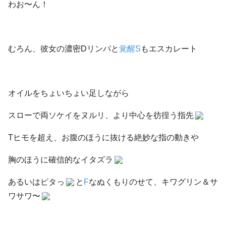
わお〜ん！
むろん、彼女の濃密Dリンパと
覚醒S
もエスカレート
オイルをちょいちょい足しながら
スローで両ソケイをヌルリ、より中心を彷徨う指先
Tヒモを超え、お腹のほうに抜ける絶妙な指の動きや
胸のほうに確信的なイタズラ
あるいはピタっ
と
F
なぬくもりのせて、キワグリン＆サ
ワサワ〜