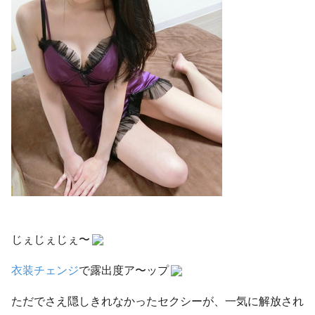
じぇじぇじぇ〜
衣装チェンジ
で露出度ア〜ップ
ただでさえ隠しきれなかったセクシーが、一気に解放され