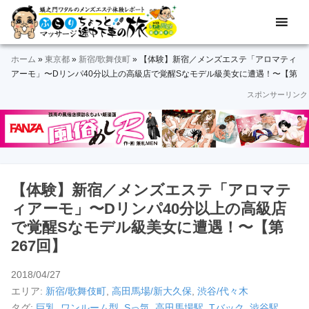
Skip
Skip
Skip
Skip
Skip
メ
ぶ
ン
to
to
to
to
to
ズ
ら
primary
main
primary
secondary
footer
エ
ホーム
»
東京都
»
新宿/歌舞伎町
»
【体験】新宿／メンズエステ「アロマティ
navigation
content
sidebar
sidebar
り
ス
アーモ」〜Dリンパ40分以上の高級店で覚醒Sなモデル級美女に遭遇！〜【第
テ
267回】
スポンサーリンク
マ
体
験
ッ
レ
ポ
サ
ー
ト
ー
＆
【体験】新宿／メンズエステ「アロマテ
動
ジ
ィアーモ」〜Dリンパ40分以上の高級店
画
で覚醒Sなモデル級美女に遭遇！〜【第
途
267回】
中
2018/04/27
下
エリア:
新宿/歌舞伎町
,
高田馬場/新大久保
,
渋谷/代々木
タグ:
巨乳
,
ワンルーム型
,
Sっ気
,
高田馬場駅
,
Tバック
,
渋谷駅
,