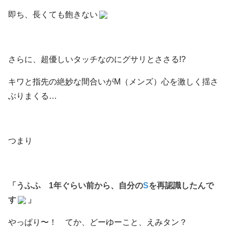
即ち、長くても飽きない
さらに、超優しいタッチなのにグサリとささる!?
キワと指先の絶妙な間合いがM（メンズ）心を激しく揺さ
ぶりまくる…
つまり
「うふふ 1年ぐらい前から、自分の
S
を再認識したんで
す
」
やっぱり〜！ てか、どーゆーこと、えみタン？