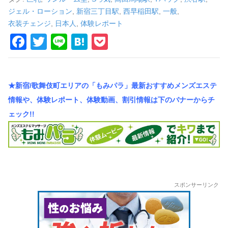
車
ジェル・ローション
,
新宿三丁目駅
,
西早稲田駅
,
一般
,
の
衣装チェンジ
,
日本人
,
体験レポート
F
T
Li
H
P
旅
a
wi
n
at
o
c
tt
e
e
ck
★新宿/歌舞伎町エリアの「もみパラ」最新おすすめメンズエステ
e
er
n
et
情報や、体験レポート、体験動画、割引情報は下のバナーからチ
b
a
ェック!!
o
o
k
スポンサーリンク