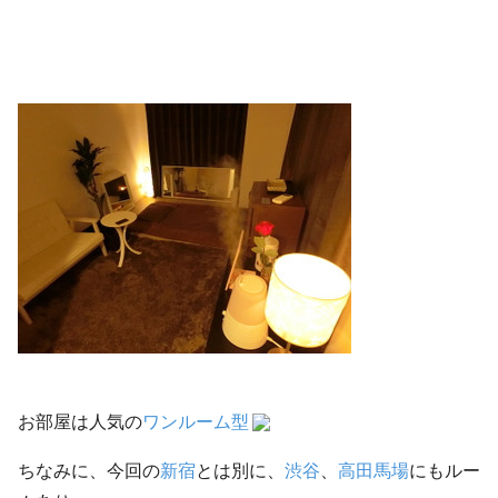
お部屋は人気の
ワンルーム型
ちなみに、今回の
新宿
とは別に、
渋谷
、
高田馬場
にもルー