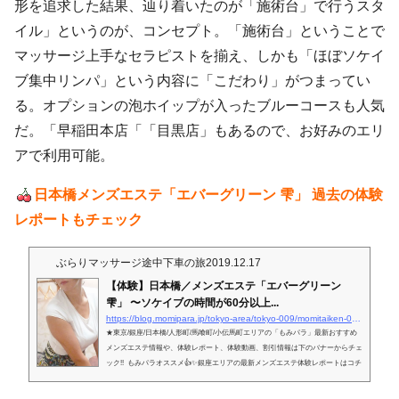
形を追求した結果、辿り着いたのが「施術台」で行うスタ
イル」というのが、コンセプト。「施術台」ということで
マッサージ上手なセラピストを揃え、しかも「ほぼソケイ
ブ集中リンパ」という内容に「こだわり」がつまってい
る。オプションの泡ホイップが入ったブルーコースも人気
だ。「早稲田本店「「目黒店」もあるので、お好みのエリ
アで利用可能。
日本橋メンズエステ「エバーグリーン 雫」 過去の体験
レポートもチェック
ぶらりマッサージ途中下車の旅
2019.12.17
【体験】日本橋／メンズエステ「エバーグリーン
雫」 〜ソケイブの時間が60分以上...
https://blog.momipara.jp/tokyo-area/tokyo-009/momitaiken-0347
★東京/銀座/日本橋/人形町/馬喰町/小伝馬町エリアの「もみパラ」最新おすすめ
メンズエステ情報や、体験レポート、体験動画、割引情報は下のバナーからチェ
ック!! もみパラオススメ👍✨銀座エリアの最新メンズエステ体験レポートはコチ
ラ✨ 日本橋／メンズエステ「エバーグリーン 雫」◆一般／日本人癒されたくて
旅に出た…。ちょっと、ごめんやす。もみパラ社会部担当の蟻之門でやんす。今