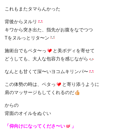
これもまたタマらんかった
背後からヌルリ
キワから突き出た、指先がお腹をなでつつ
Tをヌルっとリタ〜ン
施術台でもペタ〜っ
と美ボディを寄せて
どうしても、大人な包容力を感じながら
なんとも甘くて深〜いヨコムキリンパ〜
この体勢の時は、ペタっ
と寄り添うように
肩のマッサージもしてくれるのだ
からの
背面のオイルをぬぐい
「仰向けになってくださ〜い
」