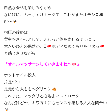
自然な会話を楽しみながら
なにげに、ぶっちゃけトークで、これがまたオモシロ和
む〜
指圧の締めは
背中をさわっとして、ふわっと体を寄せるように…
大きいゆえの偶然か、E
ボディなぬくもりをペタっ
と感じさせながら
「オイルマッサージしていきますね〜
」
ホットオイル投入
片足づつ
足元から太ももへグリ〜ン
これまた、マッタリと心地よいストローク
なんだけど〜、キワ方面にもセンスを感じる大人な間合い