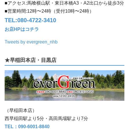
■アクセス:馬喰横山駅・東日本橋A3・A2出口から徒歩3分
回は、地下鉄「東日本橋駅」に途中下車♪A3出口から、ぶらりHPアクセスにある
ゲストハウス「アフロディテ」あたりから電話「ちょ...
■営業時間:12時〜24時（受付10時〜24時）
TEL:080-4722-3410
お店HPはコチラ
Tweets by evergreen_nhb
★早稲田本店・目黒店
（早稲田本店）
西早稲田駅より5分・高田馬場駅より7分
TEL：090-6001-8840