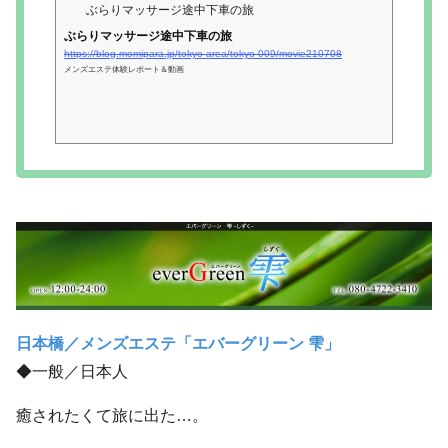
ぶらりマッサージ途中下車の旅
ぶらりマッサージ途中下車の旅
https://blog.momipara.jp/tokyo-area/tokyo-009/movie210708
メンズエステ体験レポート＆動画
日本橋／メンズエステ「エバーグリーン 雫」
◆一般／日本人
癒されたくて旅に出た…。