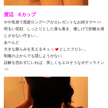
渡辺 Eカップ
やや長身で黒髪ロングヘアがエレガントなお姉タマ〜
明るい笑顔、しっとりとした落ち着き、優しげで距離を感
じさせない佇まい…
あ〜んど
大きな膨らみを支えるキュっ
としたクビレ…
制服の上からでも隠しようがない
誤解を恐れずにいれば、美しくもエロそうなボディライン