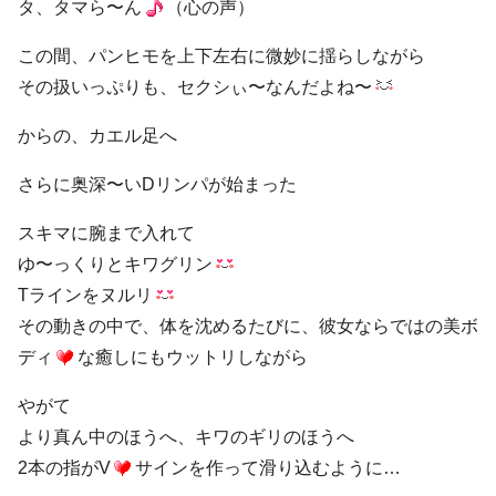
タ、タマら〜ん
（心の声）
この間、パンヒモを上下左右に微妙に揺らしながら
その扱いっぷりも、セクシぃ〜なんだよね〜
からの、カエル足へ
さらに奥深〜いDリンパが始まった
スキマに腕まで入れて
ゆ〜っくりとキワグリン
Tラインをヌルリ
その動きの中で、体を沈めるたびに、彼女ならではの美ボ
ディ
な癒しにもウットリしながら
やがて
より真ん中のほうへ、キワのギリのほうへ
2本の指がV
サインを作って滑り込むように…