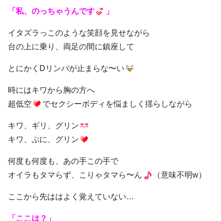
「私、のっちゃうんです
」
イタズラっこのような笑顔を見せながら
台の上に乗り、両足の間に鎮座して
とにかくDリンパが止まらな〜い
時にはキワから胸の方へ
超低空
でセクシーボディを悩ましく揺らしながら
キワ、ギリ、グリン
キワ、ぷに、グリン
何度も何度も、あの手この手で
オイラもタマらず、こりゃタマら〜ん
（意味不明w）
ここから先ははよく覚えていない…
「ここは？」