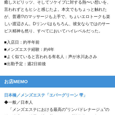
癒しスピリッツ、そしてソケイブに対する熱〜い想いを、
言われずともヒシと感じたよ。本文でもちょっと触れた
が、普通!?のマッサージも上手で、ちょいエロトークも楽
しい渡辺さん。Dリンパはもちろん、彼女ならではのサー
ビス精神も然り、すべてにおいてハイレベルだった。
■入店日：約半年前
■メンズエステ経験：約4年
■よく似ていると言われる有名人：声が水川あさみ
■出勤予定：週2日前後
お店MEMO
日本橋／メンズエステ「エバーグリーン 雫」
◆一般／日本人
「メンズエステにおける最高の”リンパドレナージュ”の