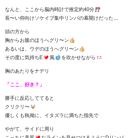
なんと、ここから脳内時計で推定約40分
長〜い仰向けソケイブ集中リンパの幕開けだった…
頭の方から
胸からお腹のほうへグリ〜ン
あるいは、ウデのほうへグリ〜ン
その度に気持ちE
風
を吹かせながら
胸のあたりをナデリ
「ここ、好き？」
勝手に反応しててると
クリクリ〜
優しくも執拗に、イタズラに満ちた指先で
やがて、サイドに周り
こっちに美尻
なラインを見せつけるようにDリンパ