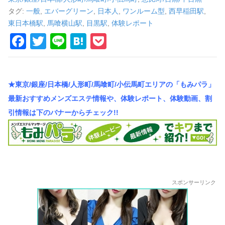
車
タグ:
一般
,
エバーグリーン
,
日本人
,
ワンルーム型
,
西早稲田駅
,
の
東日本橋駅
,
馬喰横山駅
,
目黒駅
,
体験レポート
F
T
Li
H
P
旅
a
wi
n
at
o
c
tt
e
e
ck
★東京/銀座/日本橋/人形町/馬喰町/小伝馬町エリアの「もみパラ」
e
er
n
et
最新おすすめメンズエステ情報や、体験レポート、体験動画、割
b
a
引情報は下のバナーからチェック!!
o
o
k
スポンサーリンク