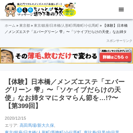
Skip
Skip
Skip
Skip
Skip
メ
ぶ
ン
to
to
to
to
to
ズ
ら
primary
main
primary
secondary
footer
エ
ホーム
»
東京都
»
東京/銀座/日本橋/人形町/馬喰町/小伝馬町
»
【体験】日本橋
navigation
content
sidebar
sidebar
り
ス
／メンズエステ「エバーグリーン 雫」〜「ソケイブだらけの天使」なお姉タ
テ
マにタマらん節を…!?〜【第399回】
スポンサーリンク
マ
体
験
ッ
レ
ポ
サ
ー
ト
ー
＆
【体験】日本橋／メンズエステ「エバー
動
ジ
グリーン 雫」〜「ソケイブだらけの天
画
使」なお姉タマにタマらん節を…!?〜
途
【第399回】
中
2020/12/15
下
エリア:
高田馬場/新大久保
,
東京/銀座/日本橋/人形町/馬喰町/小伝馬町
,
恵比寿/目黒/中目黒