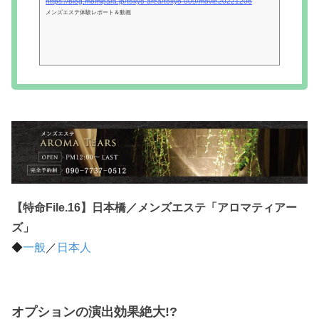
https://blog.momipara.jp/tokyo-area/tokyo-009/movie20221206
メンズエステ体験レポート＆動画
【特命File.16】日本橋／メンズエステ「アロマティアー
ズ」
◆
一般
／
日本人
オプションの演出効果絶大!?