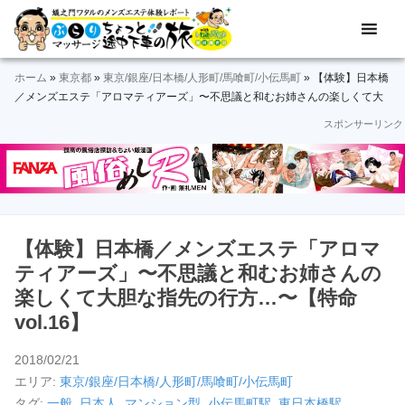
Skip
Skip
Skip
Skip
Skip
メ
ぶ
ン
to
to
to
to
to
ズ
ら
primary
main
primary
secondary
footer
エ
ホーム
»
東京都
»
東京/銀座/日本橋/人形町/馬喰町/小伝馬町
»
【体験】日本橋
navigation
content
sidebar
sidebar
り
ス
／メンズエステ「アロマティアーズ」〜不思議と和むお姉さんの楽しくて大
テ
胆な指先の行方…〜【特命VOL.16】
スポンサーリンク
マ
体
験
ッ
レ
ポ
サ
ー
ト
ー
＆
【体験】日本橋／メンズエステ「アロマ
動
ジ
ティアーズ」〜不思議と和むお姉さんの
画
楽しくて大胆な指先の行方…〜【特命
途
vol.16】
中
2018/02/21
下
エリア:
東京/銀座/日本橋/人形町/馬喰町/小伝馬町
タグ:
一般
,
日本人
,
マンション型
,
小伝馬町駅
,
東日本橋駅
,