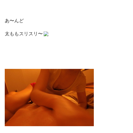
あ〜んど
太ももスリスリ〜