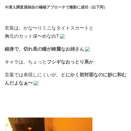
※潜入調査員独自の極秘アプローチで撮影に成功（以下同）
衣装は、かな〜りミニなタイトスカートと
胸元のカット深〜めな白T
細身で、切れ長の瞳が綺麗なお姉さん
キャラは、ちょっと
フシギなおっとり系
か
言葉では表現しにくいが、
とにかく初対面なのに妙に和む
んだよなぁ〜