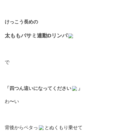
けっこう長めの
太ももバサミ連動Dリンパ
で
「四つん這いになってください
」
わ〜い
背後からペタっ
とぬくもり乗せて