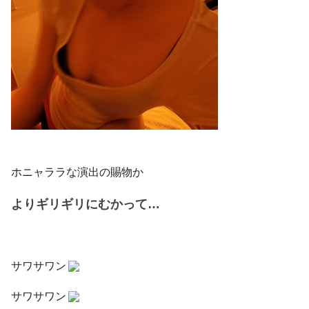
ホニャララな演出の賜物か
よりギリギリにむかって…
サワサワン
サワサワン