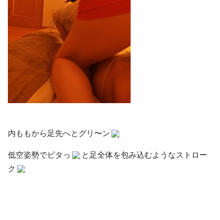
内ももから足先へとグリ〜ン
低空姿勢でピタっ
と足全体を包み込むようなストロー
ク