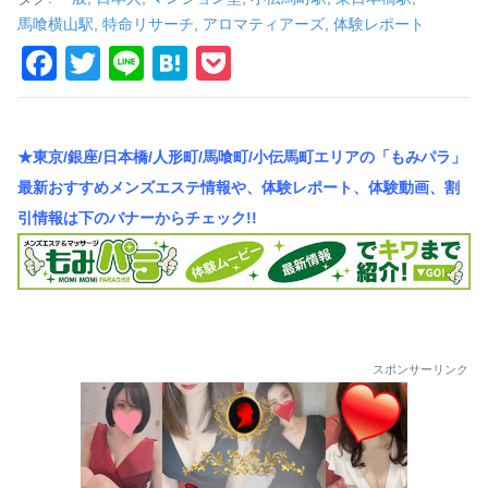
車
馬喰横山駅
,
特命リサーチ
,
アロマティアーズ
,
体験レポート
の
F
T
Li
H
P
a
wi
n
at
o
旅
c
tt
e
e
ck
★東京/銀座/日本橋/人形町/馬喰町/小伝馬町エリアの「もみパラ」
e
er
n
et
最新おすすめメンズエステ情報や、体験レポート、体験動画、割
b
a
引情報は下のバナーからチェック!!
o
o
k
スポンサーリンク