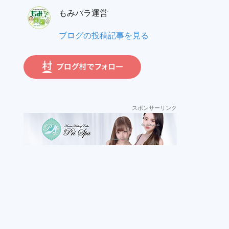
ー
員:
もみパラ運営
ガ:
も
ブログの投稿記事を見る
み
パ
ラ
運
営:
スポンサーリンク