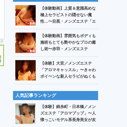
【体験動画】上質＆意識高めな
極上セラピストの隠せない魔
性…〜目黒・メンズエステ「エ
ステスパ」宝生あすな
【体験動画】雰囲気もボディも
ンク
施術もとても艶やかなプロの癒
し術〜赤羽・メンズエステ
「Bitter ビター」日なた
【体験】大宮／メンズエステ
「アロマキャッスル」〜きゃわ
ボイ〜ンな新人セラピがぬくも
りたっぷり心地Eリンパ〜【第
515回】
人気記事ランキング
【体験】錦糸町・日本橋／メン
ズエステ「アロマプップ」〜人
懐っこいモデル系長身美女が友
達モードから沈黙のリンパ!?〜