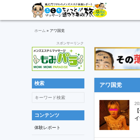
Skip
Skip
Skip
Skip
Skip
メ
ぶ
ン
to
to
to
to
to
ズ
ら
primary
main
primary
secondary
footer
エ
navigation
content
sidebar
sidebar
ホーム
»
アワ国党
り
ス
テ
セ
スポンサーリンク
マ
体
カ
験
ッ
ン
レ
ダ
ポ
サ
リ
ー
ー
ト
ー
検索
サ
アワ国党
＆
イ
動
キ
ジ
ド
画
ー
20
バ
途
ワ
【
ー
コンテンツ
中
イ
ー
ド
体験レポート
下
検