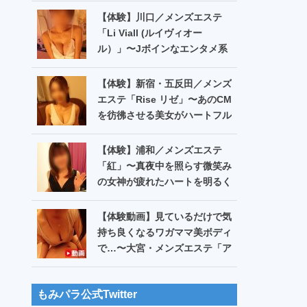
【第550回】
【体験】川口／メンズエステ
「Li Viall (ルイヴィオー
ル）」〜Jボインなエンタメ系
お姉様の元気になる癒し愛でウ
キウキ!?〜【第551回】
【体験】新宿・五反田／メンズ
エステ「Rise リゼ」〜あのCM
を彷彿させる美女がハートフル
に…お・ま・た️♪〜【第549
回】
【体験】浦和／メンズエステ
「紅」〜真夜中を照らす微笑み
の女神が疲れたハートを明るく
包んで…〜【第548回】
【体験動画】見ているだけで気
持ち良くなるワガママ美ボディ
で…〜大宮・メンズエステ「ア
ロマキャッスル」希崎ゆあ
もみパラ公式Twitter