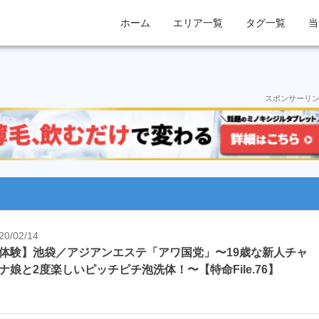
ホーム
エリア一覧
タグ一覧
当
スポンサーリ
20/02/14
体験】池袋／アジアンエステ「アワ国党」〜19歳な新人チャ
ナ娘と2度楽しいピッチピチ泡洗体！〜【特命File.76】