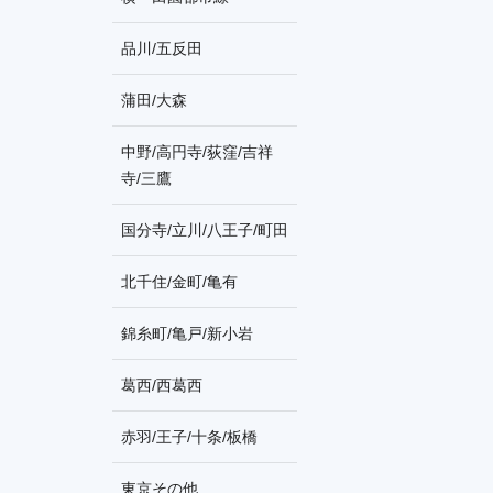
品川/五反田
蒲田/大森
中野/高円寺/荻窪/吉祥
寺/三鷹
国分寺/立川/八王子/町田
北千住/金町/亀有
錦糸町/亀戸/新小岩
葛西/西葛西
赤羽/王子/十条/板橋
東京その他