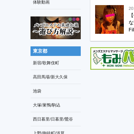
車
体験動画
索
20
の
【
な
旅
Fi
東京都
新宿/歌舞伎町
高田馬場/新大久保
池袋
大塚/巣鴨/駒込
西日暮里/日暮里/鶯谷
上野/御徒町/浅草