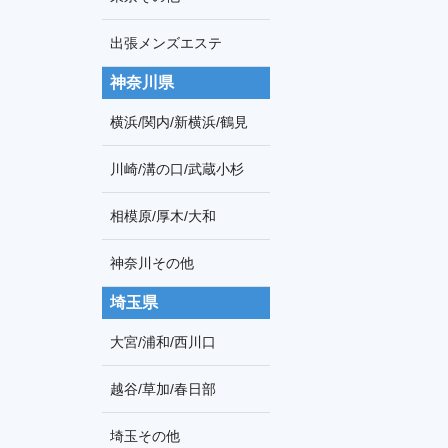
出張メンズエステ
神奈川県
横浜/関内/新横浜/鶴見
川崎/溝の口/武蔵小杉
相模原/厚木/大和
神奈川その他
埼玉県
大宮/浦和/西川口
越谷/草加/春日部
埼玉その他