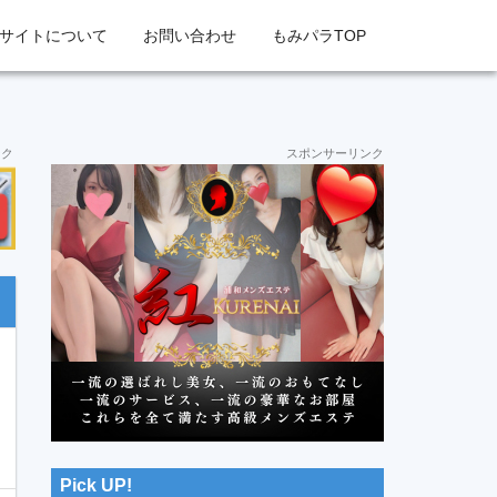
サイトについて
お問い合わせ
もみパラTOP
最
ンク
スポンサーリンク
初
の
サ
イ
ド
バ
ー
Pick UP!