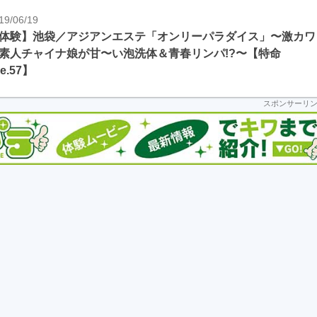
19/06/19
体験】池袋／アジアンエステ「オンリーパラダイス」〜激カワ
素人チャイナ娘が甘〜い泡洗体＆青春リンパ!?〜【特命
le.57】
スポンサーリ