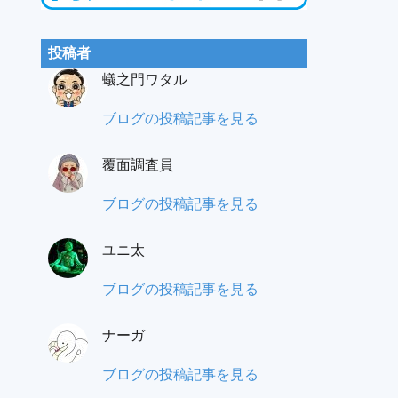
投稿者
蟻之門ワタル
蟻
ブログの投稿記事を見る
之
覆面調査員
門
（あ
も
ブログの投稿記事を見る
り
み
の
ユニ太
パ
と）
ラ
ユ
ブログの投稿記事を見る
ワ
覆
ニ
タ
面
ナーガ
太:
ル:
調
ナ
ブログの投稿記事を見る
査