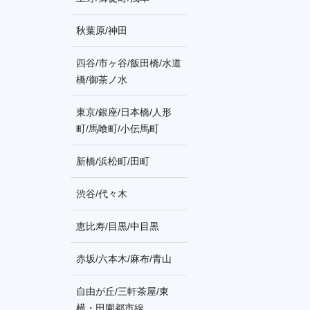
秋葉原/神田
四谷/市ヶ谷/飯田橋/水道
橋/御茶ノ水
東京/銀座/日本橋/人形
町/馬喰町/小伝馬町
新橋/浜松町/田町
渋谷/代々木
恵比寿/目黒/中目黒
赤坂/六本木/麻布/青山
自由が丘/三軒茶屋/東
横・田園都市線