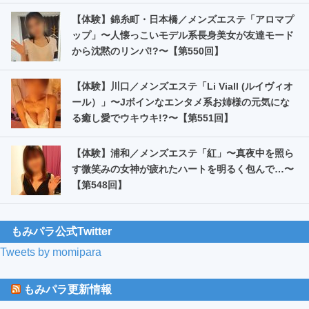
【体験】錦糸町・日本橋／メンズエステ「アロマプ
ップ」〜人懐っこいモデル系長身美女が友達モード
から沈黙のリンパ!?〜【第550回】
【体験】川口／メンズエステ「Li Viall (ルイヴィオ
ール）」〜Jボインなエンタメ系お姉様の元気にな
る癒し愛でウキウキ!?〜【第551回】
【体験】浦和／メンズエステ「紅」〜真夜中を照ら
す微笑みの女神が疲れたハートを明るく包んで…〜
【第548回】
もみパラ公式Twitter
Tweets by momipara
もみパラ更新情報