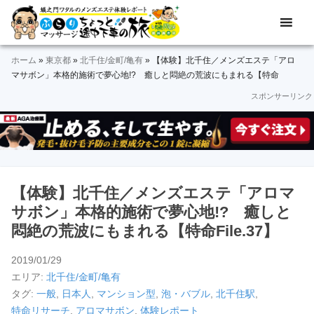
Skip
Skip
Skip
Skip
Skip
メ
ぶ
ン
to
to
to
to
to
ズ
ら
primary
main
primary
secondary
footer
エ
ホーム
»
東京都
»
北千住/金町/亀有
»
【体験】北千住／メンズエステ「アロ
navigation
content
sidebar
sidebar
り
ス
マサボン」本格的施術で夢心地!? 癒しと悶絶の荒波にもまれる【特命
テ
FILE.37】
スポンサーリンク
マ
体
験
ッ
レ
ポ
サ
ー
ト
ー
＆
【体験】北千住／メンズエステ「アロマ
動
ジ
サボン」本格的施術で夢心地!? 癒しと
画
悶絶の荒波にもまれる【特命File.37】
途
2019/01/29
中
エリア:
北千住/金町/亀有
下
タグ:
一般
,
日本人
,
マンション型
,
泡・バブル
,
北千住駅
,
特命リサーチ
,
アロマサボン
,
体験レポート