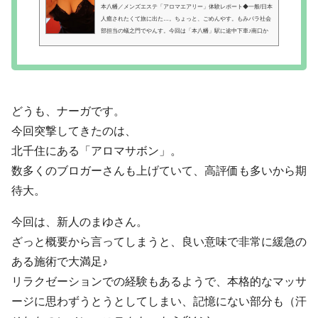
本八幡／メンズエステ「アロマエアリー」体験レポート◆一般/日本
人癒されたくて旅に出た…。ちょっと、ごめんやす。もみパラ社会
部担当の蟻之門でやんす。今回は「本八幡」駅に途中下車♪南口か
ら、ぶらり「ちょっと、もしもし〜。予約した蟻之門ですが〜」案
内に従い、オートロックなマンションへぴんぽ〜んガチャリ改め
て、ちょっとちょっと〜今回のセラピスト／本八幡・メンズエステ
「アロマエアリー」あいみ 27歳 T160 Gカップつぶらな瞳が愛
らしいお姉タマ系な美女がお出迎え〜大人な落ち着きとともに、明
るく親しみやすくほんわ...
どうも、ナーガです。
今回突撃してきたのは、
北千住にある「
アロマサボン
」。
数多くのブロガーさんも上げていて、高評価も多いから期
待大。
今回は、新人のまゆさん。
ざっと概要から言ってしまうと、良い意味で非常に緩急の
ある施術で大満足♪
リラクゼーションでの経験もあるようで、本格的なマッサ
ージに思わずうとうとしてしまい、記憶にない部分も（汗