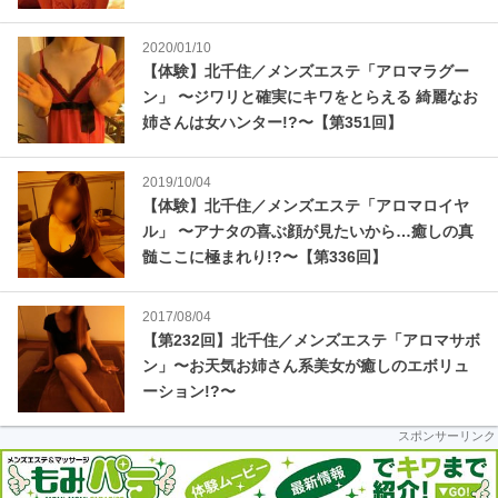
2020/01/10
【体験】北千住／メンズエステ「アロマラグー
ン」 〜ジワリと確実にキワをとらえる 綺麗なお
姉さんは女ハンター!?〜【第351回】
2019/10/04
【体験】北千住／メンズエステ「アロマロイヤ
ル」 〜アナタの喜ぶ顔が見たいから…癒しの真
髄ここに極まれり!?〜【第336回】
2017/08/04
【第232回】北千住／メンズエステ「アロマサボ
ン」〜お天気お姉さん系美女が癒しのエボリュ
ーション!?〜
スポンサーリンク