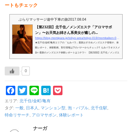
ートもチェック
ぶらりマッサージ途中下車の旅
2017.08.04
【第232回】北千住／メンズエステ「アロマサボ
ン」〜お天気お姉さん系美女が癒しの...
https://blog.momipara.jp/tokyo-area/tokyo-019/momitaiken-0232
★北千住/金町/亀有エリアの「もみパラ」最新おすすめメンズエステ情報や、体
験レポート、体験動画、割引情報は下のバナーからチェック!! もみパラオススメ
👍✨最新のメンズエステ体験レポートはコチラ✨ 【第232回】北千住／メンズエ
ステ「アロマサボン」◆一般／日本人 仰天!?OPと腕式リンパがミソなんです。
「お天気お姉さん系美女が癒しのエボリューション!?」の巻 癒されたくて旅に
出た…。 ちょっと、ごめんやす。もみパラ社会部担当の蟻之門でやんす。今回
0
は、JR常磐線【北千住駅】に途中下車♪ 駅...
F
T
Li
H
P
a
wi
n
at
o
エリア:
北千住/金町/亀有
c
tt
e
e
ck
タグ:
一般
,
日本人
,
マンション型
,
泡・バブル
,
北千住駅
,
特命リサーチ
,
アロマサボン
,
体験レポート
e
er
n
et
b
a
ナーガ