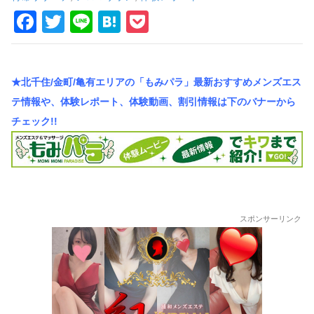
車
F
T
Li
H
P
の
a
wi
n
at
o
旅
c
tt
e
e
ck
★北千住/金町/亀有エリアの「もみパラ」最新おすすめメンズエス
e
er
n
et
テ情報や、体験レポート、体験動画、割引情報は下のバナーから
b
a
チェック!!
o
o
k
スポンサーリンク