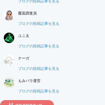
蟻
ブログの投稿記事を見る
之
覆面調査員
門
（あ
も
ブログの投稿記事を見る
り
み
の
ユニ太
パ
と）
ラ
ユ
ブログの投稿記事を見る
ワ
覆
ニ
タ
面
ナーガ
太:
ル:
調
ナ
ブログの投稿記事を見る
査
ー
員:
もみパラ運営
ガ:
も
ブログの投稿記事を見る
み
パ