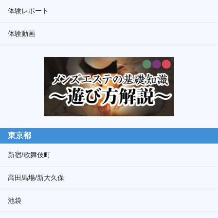
ド
体験レポート
検
体験動画
索
東京都
新宿/歌舞伎町
高田馬場/新大久保
池袋