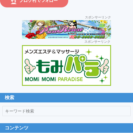
ラ
運
スポンサーリンク
営:
セ
スポンサーリンク
カ
ン
ダ
リ
ー
サ
イ
ド
検索
バ
キ
ー
ー
ワ
コンテンツ
ー