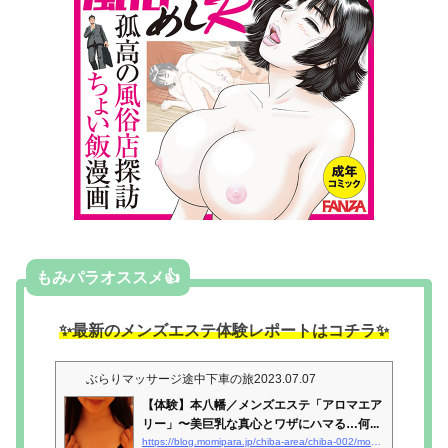
もみパラオススメ👍
✨最新のメンズエステ体験レポートはコチラ✨
ぶらりマッサージ途中下車の旅
2023.07.07
【体験】本八幡／メンズエステ「アロマエア
リー」〜美巨乳な真心とワザにハマる…何...
https://blog.momipara.jp/chiba-area/chiba-002/momitaiken-0534