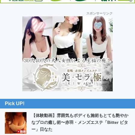
最
スポンサーリンク
初
の
サ
イ
ド
バ
ー
Pick UP!
【体験動画】雰囲気もボディも施術もとても艶やか
なプロの癒し術〜赤羽・メンズエステ「Bitter ビタ
ー」日なた