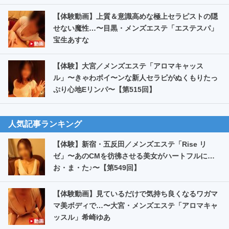
【体験動画】上質＆意識高めな極上セラピストの隠
せない魔性…〜目黒・メンズエステ「エステスパ」
宝生あすな
【体験】大宮／メンズエステ「アロマキャッス
ル」〜きゃわボイ〜ンな新人セラピがぬくもりたっ
ぷり心地Eリンパ〜【第515回】
人気記事ランキング
【体験】新宿・五反田／メンズエステ「Rise リ
ゼ」〜あのCMを彷彿させる美女がハートフルに…
お・ま・た️♪〜【第549回】
【体験動画】見ているだけで気持ち良くなるワガマ
マ美ボディで…〜大宮・メンズエステ「アロマキャ
ッスル」希崎ゆあ