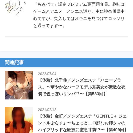
o
「もみパラ」認定プレミアム覆面調査員。趣味は
ゲームとアニメ、メンエス巡り。主に神奈川県中
o
心ですが、突入してはオキニを見つけてコッソリ
k
と通ってます〜。
関連記事
2023/07/04
【体験】北千住／メンズエステ「ハニープラ
ス」〜華やかなハーフモデル系美女が素敵な衣
装で色っぽいリンパ!?〜【第533回】
2021/02/18
【体験】金町／メンズエステ「GENTLE＋ ジェ
ントルぷらす」〜ちょっとエロ顔なお姉タマの
ハイブリッドな匠技に窒息寸前!?〜【第409回】