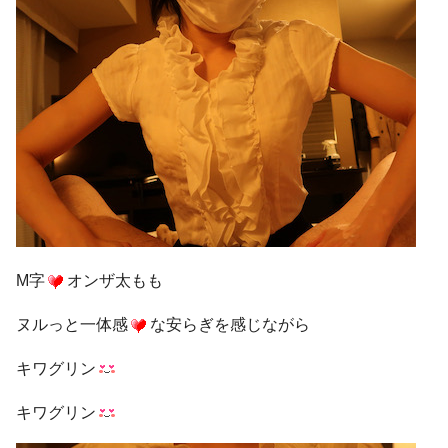
M字
オンザ太もも
ヌルっと一体感
な安らぎを感じながら
キワグリン
キワグリン