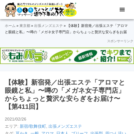
Skip
Skip
Skip
Skip
Skip
メ
ぶ
ン
to
to
to
to
to
ズ
ら
primary
main
primary
secondary
footer
エ
ホーム
»
東京都
»
出張メンズエステ
»
【体験】新宿発／出張エステ「アロマ
navigation
content
sidebar
sidebar
り
ス
と眼鏡と私」〜噂の「メガネ女子専門店」からちょっと贅沢な安らぎをお届
テ
け〜【第411回】
スポンサーリンク
マ
体
験
ッ
レ
ポ
サ
ー
ト
ー
＆
【体験】新宿発／出張エステ「アロマと
動
ジ
眼鏡と私」〜噂の「メガネ女子専門店」
画
からちょっと贅沢な安らぎをお届け〜
途
【第411回】
中
2021/02/26
下
エリア:
新宿/歌舞伎町
,
出張メンズエステ
タグ:
耳かき
,
一般
,
アロマ
,
日本人
,
ブリーフ
,
出張型
,
四つん這い
,