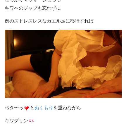
キワへのジャブも忘れずに
例のストレスレスなカエル足に移行すれば
ペタ〜っ
と
ぬくもり
を重ねながら
キワグリン