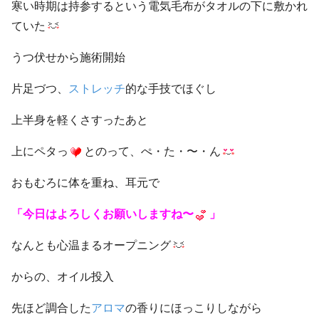
寒い時期は持参するという電気毛布がタオルの下に敷かれ
ていた
うつ伏せから施術開始
片足づつ、
ストレッチ
的な手技でほぐし
上半身を軽くさすったあと
上にペタっ
とのって、ぺ・た・〜・ん
おもむろに体を重ね、耳元で
「今日はよろしくお願いしますね〜
」
なんとも心温まるオープニング
からの、オイル投入
先ほど調合した
アロマ
の香りにほっこりしながら