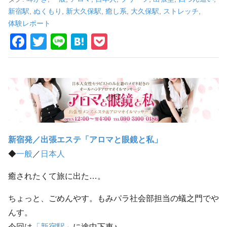
車
新宿駅
,
ぬくもり
,
新大久保駅
,
癒し系
,
大久保駅
,
ストレッチ
,
の
体験レポート
F
T
Li
H
P
旅
a
wi
n
at
o
c
tt
e
e
ck
e
er
n
et
b
a
o
o
新宿発／出張エステ「アロマと眼鏡と私」
k
◆
一般
／
日本人
癒されたくて旅に出た…。
ちょっと、ごめんやす。もみパラ社会部担当の蟻之門でや
んす。
今回は
「新宿駅」
に途中下車♪