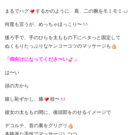
まるでハグ
するかのように、肩、二の腕をモミモミ
何度も言うが、めっちゃほっこり〜
後ろ手で、手のひらを太ももの下にペタっと固定して
ぬくもりたっぷりなケンコーコツのマッサージも
「仰向けになってくださ〜い
」
は〜い
頭の方から
嬉し恥ずかし、膝
枕〜
彼女の太ももの間に、後頭部をのせるイメージで
デコルテ、首の裏をグリグリ
本格派な手技でマッサージしつつ