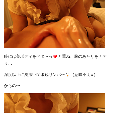
時には美ボディをペタ〜っ
と重ね、胸のあたりをナデ
リ…
深度以上に奥深い!? 眼鏡リンパ〜
（意味不明w）
からの〜