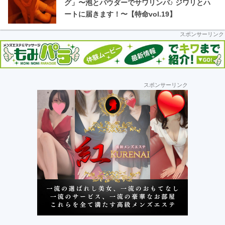
車
グ」〜泡とパウダーでサワリンパ♪ ジワリとハ
ートに届きます！〜【特命vol.19】
の
スポンサーリンク
旅
最
スポンサーリンク
初
の
サ
イ
ド
バ
ー