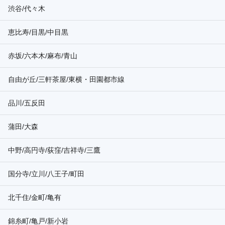
渋谷/代々木
恵比寿/目黒/中目黒
赤坂/六本木/麻布/青山
自由が丘/三軒茶屋/東横・田園都市線
品川/五反田
蒲田/大森
中野/高円寺/荻窪/吉祥寺/三鷹
国分寺/立川/八王子/町田
北千住/金町/亀有
錦糸町/亀戸/新小岩