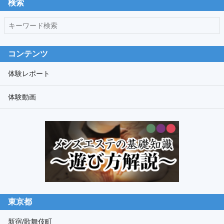
検索
バ
キ
ー
ー
ワ
コンテンツ
ー
ド
体験レポート
検
体験動画
索
東京都
新宿/歌舞伎町