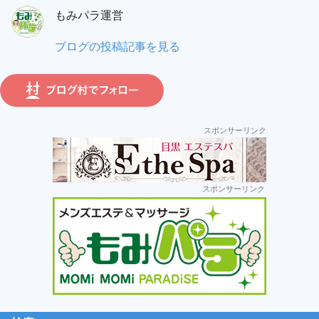
員:
もみパラ運営
ガ:
も
ブログの投稿記事を見る
み
パ
ラ
運
スポンサーリンク
営:
セ
スポンサーリンク
カ
ン
ダ
リ
ー
サ
イ
ド