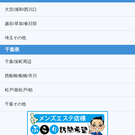
大宮/浦和/西川口
越谷/草加/春日部
埼玉その他
千葉県
千葉/栄町周辺
西船橋/船橋/市川
松戸/新松戸/柏
千葉その他