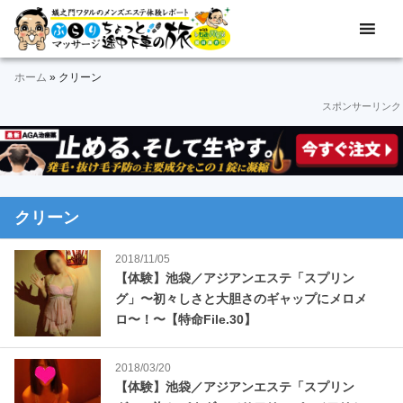
Skip
Skip
Skip
Skip
Skip
メ
ぶ
ン
to
to
to
to
to
ズ
ら
primary
main
primary
secondary
footer
エ
ホーム
»
クリーン
navigation
content
sidebar
sidebar
り
ス
スポンサーリンク
テ
マ
体
験
ッ
レ
ポ
サ
ー
クリーン
ト
ー
＆
2018/11/05
動
ジ
【体験】池袋／アジアンエステ「スプリン
画
グ」〜初々しさと大胆さのギャップにメロメ
途
ロ〜！〜【特命File.30】
中
2018/03/20
下
【体験】池袋／アジアンエステ「スプリン