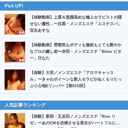
Pick UP!
【体験動画】上質＆意識高めな極上セラピストの隠
せない魔性…〜目黒・メンズエステ「エステスパ」
宝生あすな
【体験動画】雰囲気もボディも施術もとても艶やか
なプロの癒し術〜赤羽・メンズエステ「Bitter ビタ
ー」日なた
【体験】大宮／メンズエステ「アロマキャッス
ル」〜きゃわボイ〜ンな新人セラピがぬくもりたっ
ぷり心地Eリンパ〜【第515回】
人気記事ランキング
【体験】新宿・五反田／メンズエステ「Rise リ
ゼ」〜あのCMを彷彿させる美女がハートフルに…