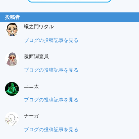
投稿者
蟻之門ワタル
蟻
ブログの投稿記事を見る
之
覆面調査員
門
（あ
も
ブログの投稿記事を見る
り
み
の
ユニ太
パ
と）
ラ
ユ
ブログの投稿記事を見る
ワ
覆
ニ
タ
面
ナーガ
太:
ル:
調
ナ
ブログの投稿記事を見る
査
ー