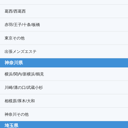
葛西/西葛西
赤羽/王子/十条/板橋
東京その他
出張メンズエステ
神奈川県
横浜/関内/新横浜/鶴見
川崎/溝の口/武蔵小杉
相模原/厚木/大和
神奈川その他
埼玉県