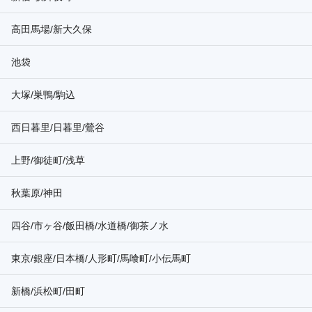
高田馬場/新大久保
池袋
大塚/巣鴨/駒込
西日暮里/日暮里/鶯谷
上野/御徒町/浅草
秋葉原/神田
四谷/市ヶ谷/飯田橋/水道橋/御茶ノ水
東京/銀座/日本橋/人形町/馬喰町/小伝馬町
新橋/浜松町/田町