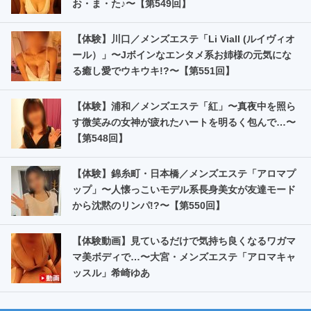
お・ま・た️♪〜【第549回】
【体験】川口／メンズエステ「Li Viall (ルイヴィオ
ール）」〜Jボインなエンタメ系お姉様の元気にな
る癒し愛でウキウキ!?〜【第551回】
【体験】浦和／メンズエステ「紅」〜真夜中を照ら
す微笑みの女神が疲れたハートを明るく包んで…〜
【第548回】
【体験】錦糸町・日本橋／メンズエステ「アロマプ
ップ」〜人懐っこいモデル系長身美女が友達モード
から沈黙のリンパ!?〜【第550回】
【体験動画】見ているだけで気持ち良くなるワガマ
マ美ボディで…〜大宮・メンズエステ「アロマキャ
ッスル」希崎ゆあ